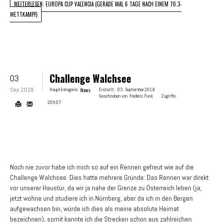
WEITERLESEN: EUROPA CUP VALENCIA (GERADE MAL 6 TAGE NACH EINEM 70.3-
WETTKAMPF)
Challenge Walchsee
03
Sep 2018
Hauptkategorie:
News
Erstellt:
03. September 2018
Geschrieben von
Frederic Funk
Zugriffe:
20507
Noch nie zuvor habe ich mich so auf ein Rennen gefreut wie auf die
Challenge Walchsee. Dies hatte mehrere Gründe: Das Rennen war direkt
vor unserer Haustür, da wir ja nahe der Grenze zu Österreich leben (ja,
jetzt wohne und studiere ich in Nürnberg, aber da ich in den Bergen
aufgewachsen bin, würde ich dies als meine absolute Heimat
bezeichnen), somit kannte ich die Strecken schon aus zahlreichen