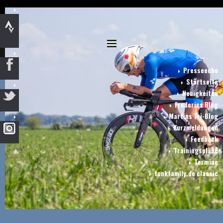
Presseecho
Startseite
Neuigkeiten
Frederics Blog
Martins Tri-Blog
Kurzmeldungen
Feedback
Trainingspläne
Termine
funkfamily.de classic