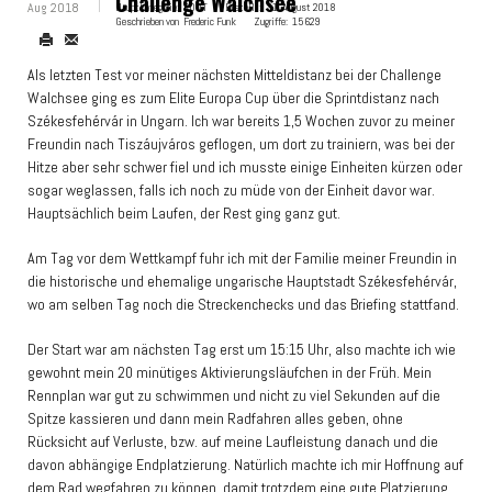
Challenge Walchsee
Aug 2018
Hauptkategorie:
ROOT
Erstellt:
31. August 2018
Geschrieben von
Frederic Funk
Zugriffe:
15629
Als letzten Test vor meiner nächsten Mitteldistanz bei der Challenge
Walchsee ging es zum Elite Europa Cup über die Sprintdistanz nach
Székesfehérvár in Ungarn. Ich war bereits 1,5 Wochen zuvor zu meiner
Freundin nach Tiszáujváros geflogen, um dort zu trainiern, was bei der
Hitze aber sehr schwer fiel und ich musste einige Einheiten kürzen oder
sogar weglassen, falls ich noch zu müde von der Einheit davor war.
Hauptsächlich beim Laufen, der Rest ging ganz gut.
Am Tag vor dem Wettkampf fuhr ich mit der Familie meiner Freundin in
die historische und ehemalige ungarische Hauptstadt Székesfehérvár,
wo am selben Tag noch die Streckenchecks und das Briefing stattfand.
Der Start war am nächsten Tag erst um 15:15 Uhr, also machte ich wie
gewohnt mein 20 minütiges Aktivierungsläufchen in der Früh. Mein
Rennplan war gut zu schwimmen und nicht zu viel Sekunden auf die
Spitze kassieren und dann mein Radfahren alles geben, ohne
Rücksicht auf Verluste, bzw. auf meine Laufleistung danach und die
davon abhängige Endplatzierung. Natürlich machte ich mir Hoffnung auf
dem Rad wegfahren zu können, damit trotzdem eine gute Platzierung