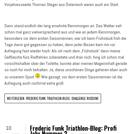
Vorjahreszweite Thomas Steger aus Österreich waren auch am Start.
Dann stand endlich der lang ersehnte Rennmorgen an. Das Wetter sah
schon mal ganz vielversprechend aus und wie an jedem Rennmorgen,
besonders vor dem ersten Saisonrennen, war ich beim Frühstück froh die
Tage davor gut gegessen zu haben, denn jeder Bissen kam mir vor
Aufregung fast wieder hoch. Als ich nach dem „Frühstück“ dann meine
Gelflasche fürs Radfahren zubereitete und dran roch, hing ich schon mal
vorsichtshalber über der Toilette, konnte aber meinen Mageninhalt gerade
so noch für mich behalten. Ja, diese unschönen Dinge gehören eben auch
zu unserem Sport
Wie gesagt, vor dem ersten Saisonrennen ist die
Aufregung auch nochmal extra groß.
WEITERLESEN: FREDERIC FUNK TRIATHLON-BLOG: CHALLENGE RICCIONE
Frederic Funk Triathlon-Blog: Profi
10
Jahr Nummer 2