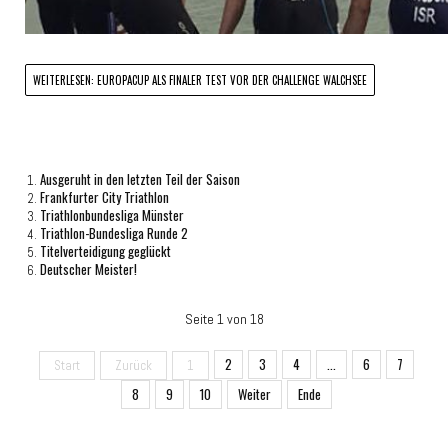
WEITERLESEN: EUROPACUP ALS FINALER TEST VOR DER CHALLENGE WALCHSEE
Ausgeruht in den letzten Teil der Saison
Frankfurter City Triathlon
Triathlonbundesliga Münster
Triathlon-Bundesliga Runde 2
Titelverteidigung geglückt
Deutscher Meister!
Seite 1 von 18
2
3
4
...
6
7
Start
Zurück
1
8
9
10
Weiter
Ende