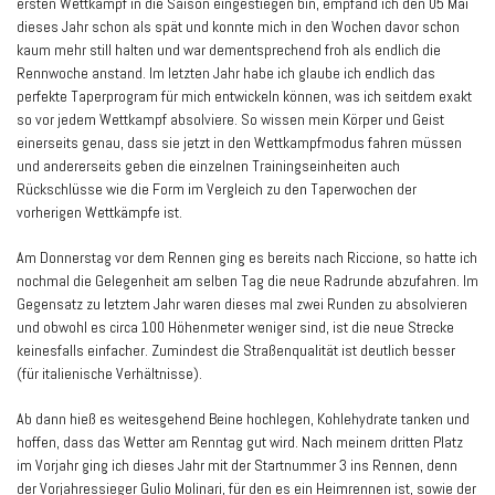
ersten Wettkampf in die Saison eingestiegen bin, empfand ich den 05 Mai
dieses Jahr schon als spät und konnte mich in den Wochen davor schon
kaum mehr still halten und war dementsprechend froh als endlich die
Rennwoche anstand. Im letzten Jahr habe ich glaube ich endlich das
perfekte Taperprogram für mich entwickeln können, was ich seitdem exakt
so vor jedem Wettkampf absolviere. So wissen mein Körper und Geist
einerseits genau, dass sie jetzt in den Wettkampfmodus fahren müssen
und andererseits geben die einzelnen Trainingseinheiten auch
Rückschlüsse wie die Form im Vergleich zu den Taperwochen der
vorherigen Wettkämpfe ist.
Am Donnerstag vor dem Rennen ging es bereits nach Riccione, so hatte ich
nochmal die Gelegenheit am selben Tag die neue Radrunde abzufahren. Im
Gegensatz zu letztem Jahr waren dieses mal zwei Runden zu absolvieren
und obwohl es circa 100 Höhenmeter weniger sind, ist die neue Strecke
keinesfalls einfacher. Zumindest die Straßenqualität ist deutlich besser
(für italienische Verhältnisse).
Ab dann hieß es weitesgehend Beine hochlegen, Kohlehydrate tanken und
hoffen, dass das Wetter am Renntag gut wird. Nach meinem dritten Platz
im Vorjahr ging ich dieses Jahr mit der Startnummer 3 ins Rennen, denn
der Vorjahressieger Gulio Molinari, für den es ein Heimrennen ist, sowie der