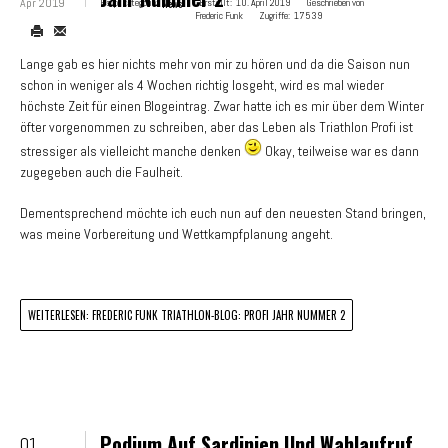
Apr 2019
Hauptkategorie:
News
Erstellt:
10. April 2019
Geschrieben von
Frederic Funk
Zugriffe:
17539
Lange gab es hier nichts mehr von mir zu hören und da die Saison nun
schon in weniger als 4 Wochen richtig losgeht, wird es mal wieder
höchste Zeit für einen Blogeintrag. Zwar hatte ich es mir über dem Winter
öfter vorgenommen zu schreiben, aber das Leben als Triathlon Profi ist
stressiger als vielleicht manche denken
Okay, teilweise war es dann
zugegeben auch die Faulheit.
Dementsprechend möchte ich euch nun auf den neuesten Stand bringen,
was meine Vorbereitung und Wettkampfplanung angeht.
WEITERLESEN: FREDERIC FUNK TRIATHLON-BLOG: PROFI JAHR NUMMER 2
Podium Auf Sardinien Und Wahlaufruf
01