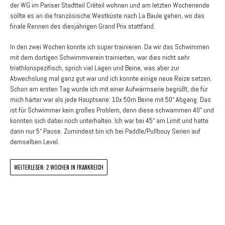
der WG im Pariser Stadtteil Créteil wohnen und am letzten Wochenende
sollte es an die französische Westküste nach La Baule gehen, wo das
finale Rennen des diesjährigen Grand Prix stattfand.
In den zwei Wochen konnte ich super trainieren. Da wir das Schwimmen
mit dem dortigen Schwimmverein trainierten, war dies nicht sehr
triathlonspezifisch, sprich viel Lagen und Beine, was aber zur
Abwechslung mal ganz gut war und ich konnte einige neue Reize setzen.
Schon am ersten Tag wurde ich mit einer Aufwärmserie begrüßt, die für
mich härter war als jede Hauptserie: 10x 50m Beine mit 50“ Abgang. Das
ist für Schwimmer kein großes Problem, denn diese schwammen 40“ und
konnten sich dabei noch unterhalten. Ich war bei 45“ am Limit und hatte
dann nur 5“ Pause. Zumindest bin ich bei Paddle/Pullbouy Serien auf
demselben Level.
WEITERLESEN: 2 WOCHEN IN FRANKREICH