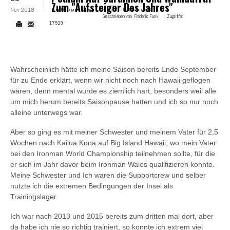
Zum "Aufsteiger Des Jahres"
Nov 2018
Hauptkategorie:
News
Erstellt:
01. November 2018
Geschrieben von
Frederic Funk
Zugriffe:
17529
Wahrscheinlich hätte ich meine Saison bereits Ende September
für zu Ende erklärt, wenn wir nicht noch nach Hawaii geflogen
wären, denn mental wurde es ziemlich hart, besonders weil alle
um mich herum bereits Saisonpause hatten und ich so nur noch
alleine unterwegs war.
Aber so ging es mit meiner Schwester und meinem Vater für 2,5
Wochen nach Kailua Kona auf Big Island Hawaii, wo mein Vater
bei den Ironman World Championship teilnehmen sollte, für die
er sich im Jahr davor beim Ironman Wales qualifizieren konnte.
Meine Schwester und Ich waren die Supportcrew und selber
nutzte ich die extremen Bedingungen der Insel als
Trainingslager.
Ich war nach 2013 und 2015 bereits zum dritten mal dort, aber
da habe ich nie so richtig trainiert, so konnte ich extrem viel