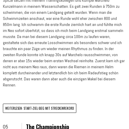
Spitze setzen mit meinem Trainingskollegen und Kumpel Marchelo
Kunzelmann in meinem Wasserschatten. Es galt zwei Runden á 750m zu
schwimmen, die von einem Landgang geteilt wurden. Wenn man die
Schwimmzeiten anschaut, war eine Runde wohl eher zwischen 800 und
850m lang. Ich schwamm die erste Runde ziemlich hart an und fühlte mich
im Neo sofort überhitzt, so dass ich mich beim Landgang erstmal sammeln
musste. Da man bei diesem Landgang circa 100m zu laufen waren,
gestaltete sich das erneute Losschwimmen als besonders schwer und ich
brauchte ein paar Züge um wieder meinen Rhythmus zu finden. In der
zweiten Runde konnte ich knapp 30s auf Marchelo rausschwimmen, von
denen er aber 15s wieder beim ersten Wechsel reinholte. Zuerst kam ich gar
nicht aus meinem Neo raus, dann waren die Riemen in meinem Helm
komplett durcheinander und letztendlich bin ich beim Radaufstieg schön
abgerutscht. Das waren dann aber auch die einzigen Makel bei diesem
Rennen.
WEITERLESEN: START-ZIEL-SIEG MIT STRECKENREKORD
The Championship
05