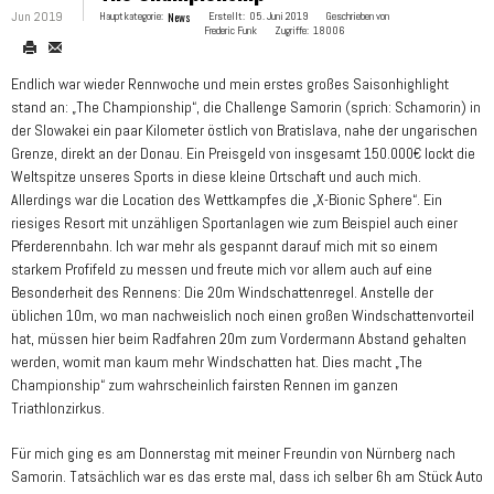
Jun 2019
Hauptkategorie:
News
Erstellt:
05. Juni 2019
Geschrieben von
Frederic Funk
Zugriffe:
18006
Endlich war wieder Rennwoche und mein erstes großes Saisonhighlight
stand an: „The Championship“, die Challenge Samorin (sprich: Schamorin) in
der Slowakei ein paar Kilometer östlich von Bratislava, nahe der ungarischen
Grenze, direkt an der Donau. Ein Preisgeld von insgesamt 150.000€ lockt die
Weltspitze unseres Sports in diese kleine Ortschaft und auch mich.
Allerdings war die Location des Wettkampfes die „X-Bionic Sphere“. Ein
riesiges Resort mit unzähligen Sportanlagen wie zum Beispiel auch einer
Pferderennbahn. Ich war mehr als gespannt darauf mich mit so einem
starkem Profifeld zu messen und freute mich vor allem auch auf eine
Besonderheit des Rennens: Die 20m Windschattenregel. Anstelle der
üblichen 10m, wo man nachweislich noch einen großen Windschattenvorteil
hat, müssen hier beim Radfahren 20m zum Vordermann Abstand gehalten
werden, womit man kaum mehr Windschatten hat. Dies macht „The
Championship“ zum wahrscheinlich fairsten Rennen im ganzen
Triathlonzirkus.
Für mich ging es am Donnerstag mit meiner Freundin von Nürnberg nach
Samorin. Tatsächlich war es das erste mal, dass ich selber 6h am Stück Auto