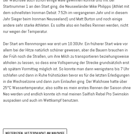
Startnummer 1 an den Start ging, die Neuseeländer Mike Philipps (Athlet mit
dem schnellsten Ironman Debüt: 7:52h im vergangenen Jahr und in diesem
Jahr Sieger beim Ironman Neuseeland) und Matt Burton und noch einige
andere sehr starke Athleten. Es sollte also ein heißes Rennen werden, nicht
nur wegen der Temperatur.
Der Start am Rennmorgen war erst um 10:30Uhr. Ein früherer Start wäre vor
allem bei der Hitze natürlich schöner gewesen, aber die Bauern brauchen in
der Früh noch die Straßen, um ihre Milch zu transportieren beziehungsweise
abholen zu lassen, so dass eine Vollsperrung der Strecke grundsätzlich erst
ab spätem Vormittag möglich ist. So konnte man dann wenigstens bis 7 Uhr
schlafen und dann in Ruhe frühstücken bevor es für die letzten Erledigungen
in die Wechselzone und dann zum Einlaufen ging. Der Walchsee hatte über
25°C Wassertemperatur, also sollte es mein erstes Rennen der Saison ohne
Neo werden und endlich konnte ich mal meinen Sailfish Rebel Pro Swimskin
auspacken und auch im Wettkampf benutzen.
WEITERLESEN: HITZESCHLACHT AM WALCHSEE