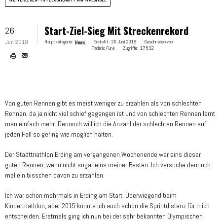
Start-Ziel-Sieg Mit Streckenrekord
26
Jun 2019
Hauptkategorie:
News
Erstellt:
26. Juni 2019
Geschrieben von
Frederic Funk
Zugriffe:
17532
Von guten Rennen gibt es meist weniger zu erzählen als von schlechten
Rennen, da ja nicht viel schief gegangen ist und von schlechten Rennen lernt
man einfach mehr. Dennoch will ich die Anzahl der schlechten Rennen auf
jeden Fall so gering wie möglich halten.
Der Stadttriathlon Erding am vergangenen Wochenende war eins dieser
guten Rennen, wenn nicht sogar eins meiner Besten. Ich versuche dennoch
mal ein bisschen davon zu erzählen.
Ich war schon mehrmals in Erding am Start. Überwiegend beim
Kindertriathlon, aber 2015 konnte ich auch schon die Sprintdistanz für mich
entscheiden. Erstmals ging ich nun bei der sehr bekannten Olympischen