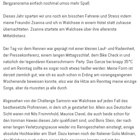
Bergpanorama einfach nochmal umso mehr Spaß.
Dieses Jahr sparten wir uns noch ein bisschen Fahrerei und Stress indem
meine Freundin Zsanna und ich in Walchsee in einem Hotel statt zuhause
übernachteten. Zsanna startete am Walchsee über ihre allererste
Mitteldistanz.
Der Tag vor dem Rennen war geprägt mit einer kleinen Lauf- und Radeinheit,
der Pressekonferenz, einem langen Mittagsschlaf, dem Bike Check in und
natürlich der legendären Kaiserschmarrn- Party. Das Ganze bei knapp 35°C
und am Renntag sollte es sogar noch etwas heißer werden. Meine Form ist
derzeit ziemlich gut, wie ich es auch schon in Erding am vorangegangenen
Wochenende beweisen konnte, also war die Hitze am Renntag meine einzige
Sorge, aber da mussten ja alle durch.
Abgesehen von der Challenge Samorin war Walchsee auf jeden Fall das
bestbesetzte Profirennen, in dem ich je gestartet bin. Allein aus Deutscher
Sicht waren mit Nils Frommhold, Maurice Clavel, die auch beide schon für
den Ironman Hawaii dieses Jahr qualifiziert sind, und Boris Stein, der nach
einer langen Verletzungspause wieder ins Renngeschehen einsteigt, einige
absolute Hochkaräter am Start. Dazu kamen noch der Italiener Gulio Molinari,
der Walchsee auch schon einige Male gewinnen konnte und mit der