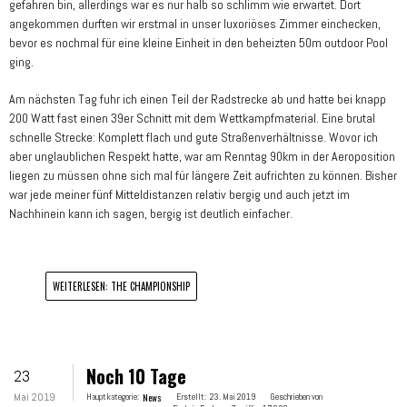
gefahren bin, allerdings war es nur halb so schlimm wie erwartet. Dort
angekommen durften wir erstmal in unser luxoriöses Zimmer einchecken,
bevor es nochmal für eine kleine Einheit in den beheizten 50m outdoor Pool
ging.
Am nächsten Tag fuhr ich einen Teil der Radstrecke ab und hatte bei knapp
200 Watt fast einen 39er Schnitt mit dem Wettkampfmaterial. Eine brutal
schnelle Strecke: Komplett flach und gute Straßenverhältnisse. Wovor ich
aber unglaublichen Respekt hatte, war am Renntag 90km in der Aeroposition
liegen zu müssen ohne sich mal für längere Zeit aufrichten zu können. Bisher
war jede meiner fünf Mitteldistanzen relativ bergig und auch jetzt im
Nachhinein kann ich sagen, bergig ist deutlich einfacher.
WEITERLESEN: THE CHAMPIONSHIP
Noch 10 Tage
23
Mai 2019
Hauptkategorie:
News
Erstellt:
23. Mai 2019
Geschrieben von