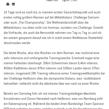
Frederic Funk
Zugriffe:
17860
10 Tage sind es noch bis zu meinem ersten Saisonhöhepunkt und auch
ersten richtig großem Rennen auf der Mitteldistanz: Challenge Samorin
oder auch „The Championship“. Die Weltmeisterschaft über die
Mitteldistanz, nur eben nicht von Ironman, sondern von Challenge. Sowohl
die Vorfreude, als auch die Nervosität nehmen von Tag zu Tag zu und ich
bin extrem gespannt darauf wie ich in solch einem Weltklasse Starterfeld
abschneiden werde.
Die letzte Woche, also drei Wochen vor dem Rennen, war nochmal eine
sehr intensive und umfangreiche Trainingswoche. Eventuell sogar eine
meiner härtesten überhaupt. 30km Schwimmen davon 6,4km intensiv,
450km Radfahren davon 97km intensiv und 100km Laufen davon 37km
intensiv, insgesamt 28h Training inklusive eines Trainingswettkampfes bei
der Challenge Heilbronn über die olympische Distanz, was -rückblickend
betrachtet- vielleicht nicht die allerbeste Idee war nach so einer Woche.
Bereits am Samstag fuhr ich mit meinen Trainingskollegen Marchelo
Kunzelmann und Simon Henseleit nach Heilbronn, was von Nürnberg echt
ein Katzensprung ist. Während die beiden ihren Bundesliga Team Sponsor
HEP dort vertreten mussten, welcher zugleich auch der Hauptsponsor der