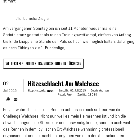
stimmt.
Bild: Cornelia Ziegler
Am vergangenen Sonntag bin ich seit 11 Monaten wieder mal eine
Sprintdistanz gestartet als reinen Trainingswettkampf, einfach von Anfang
bis Ende knapp eine Stunde den Puls so hoch wie möglich halten. Dafür ging
es nach Tübingen zur 1. Bundesliga,
WEITERLESEN: SOLIDES TRAININGSRENNEN IN TÜBINGEN
Hitzeschlacht Am Walchsee
02
Jul 2019
Hauptkategorie:
News
Erstellt:
02. Juli 2019
Geschrieben von
Frederic Funk
Zugriffe:
18030
Es gibt wahrscheinlich kein Rennen auf das ich mich so freue wie die
Challenge Walchsee. Nicht nur, weil es mein Heimrennen ist und ich die
abwechslungsreiche Strecke in- und auswendig kenne, sondern auch weil
das Rennen in dem idyllischen Ort Walchsee wahnsinnig professionell
organisiert ist und so macht es umgeben von dem denkbar schönsten