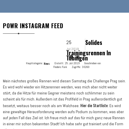
POWR INSTAGRAM FEED
Solides
25
Jul 2019
Trainingsrennen In
Tübingen
Hauptkategorie:
News
Erstellt:
25. Juli 2019
Geschrieben von
Frederic Funk
Zugriffe:
30260
Mein nächstes großes Rennen wird diesen Samstag die Challenge Prag sein.
Es wird wohl wieder ein Hitzerennen werden, was mich aber nicht weiter
stört, da die Hitze für meine Gegner meistens noch schlimmer zu sein
scheint als für mich. Außerdem ist das Profifeld in Prag außerordentlich gut
Hier die Startliste
besetzt, weitaus besser noch als am Walchsee.
. Es wird
eine gewaltige Herausforderung werden aufs Podium zu kommen, was aber
auf jeden Fall das Ziel ist. Ich freue mich auf das für mich ganz neue Rennen
in einer mir schon bekannten Stadt! Ich habe sehr gut trainiert und die Form