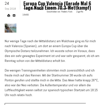
Europa Cup Valencia (gerade Mal 6
24
Tage Nach Einem 70.3-Wettkampf)
Sep 2018
Hauptkategorie:
News
Erstellt:
24. September 2018
Geschrieben von
Frederic Funk
Zugriffe:
18466
Nur wenige Tage nach der Mitteldistanz am Walchsee ging es für mich
nach Valencia (Spanien), um dort an einem Europa Cup über die
Olympische Distanz teilzunehmen. Ich wusste schon im Voraus, dass
dies ein sehr gewagtes Experiment ist und war sehr gespannt, ob ich am
Renntag schon von der Mitteldistanz erholt bin.
Die wenigen Trainingseinheiten stimmten mich zuversichtlich und ich
freute mich auf das Rennen. Mit der Startnummer 38 wurde ich aufs
Ponton gerufen und stellte mich in die Mitte. Das Meer hatte knapp 26°C,
also war der Neo verboten. Die Außentemperatur und vor allem die
Luftfeuchtigkeit waren selbst zur spanisch typischen Startzeit um 18:15
Uhr noch relativ hoch.