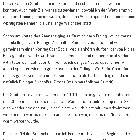
Distanz an den Start, die meine Eltern beide schon einmal gewinnen
konnten. Auch mein Ziel war es zu gewinnen, obwohl ich den Wettkampf voll
aus dem Training machen würde, denn eine Woche später findet eins meiner
wichtigsten Rennen, die Challenge Walchsee, statt.
Schon am Vortag des Rennens ging es für mich nach Erding, wo ich meine
Teamkollegen vom Erdinger Alkoholfrei Perspektivteam traf und wir
gemeinsam einen Vortrag über Social Media anhören durften, der von Niclas
Bock gehalten wurde. Auch wenn ich persönlich mit meinen Social Media
Aktivitäten sehr zufrieden bin, konnte ich einiges Neues dazu lernen. Am
Abend speisten wir dann gemeinsam in der Erdinger Weißbräu Gaststätte
und es gab Käsespätzle und Kaiserschmarrn als Carboloading und dazu
natürlich Erdinger Alkoholfrei Zitrone (mein persönlicher Favorit).
Der Start am Tag darauf war erst um 11:10Uhr, also ging es mit Frühstück
und Check in sehr entspannt zu. Das Wasser hatte leider knapp unter 22°C,
also war der Neo erlaubt. „Leider“ nicht, weil ich nicht mit Neo schwimmen
will, sondern weil es so knapp an der Grenze war, dass es mit Neo viel zu
warm werden würde.
Pünktlich fiel der Startschuss und ich konnte mich gleich zu Beginn an die