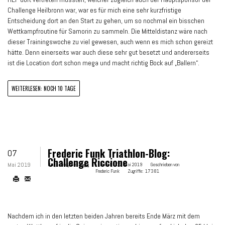
Challenge Heilbronn war, war es für mich eine sehr kurzfristige
Entscheidung dort an den Start zu gehen, um so nochmal ein bisschen
Wettkampfroutine für Samorin zu sammeln. Die Mitteldistanz wäre nach
dieser Trainingswoche zu viel gewesen, auch wenn es mich schon gereizt
hätte. Denn einerseits war auch diese sehr gut besetzt und andererseits
ist die Location dort schon mega und macht richtig Bock auf „Ballern“.
WEITERLESEN: NOCH 10 TAGE
Frederic Funk Triathlon-Blog:
07
Challenge Riccione
Mai 2019
Hauptkategorie:
News
Erstellt:
07. Mai 2019
Geschrieben von
Frederic Funk
Zugriffe:
17381
Nachdem ich in den letzten beiden Jahren bereits Ende März mit dem