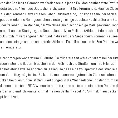
on der Challenge Samorin war Walchsee auf jeden Fall das bestbesetzte Profire
gestartet bin. Allein aus Deutscher Sicht waren mit Nils Frommhold, Maurice Clave
für den Ironman Hawaii dieses Jahr qualifiziert sind, und Boris Stein, der nach e
pause wieder ins Renngeschehen einsteigt, einige absolute Hochkaräter am Star
der Italiener Gulio Molinari, der Walchsee auch schon einige Male gewinnen kon
mmer 1 an den Start ging, die Neuseeländer Mike Philipps (Athlet mit dem schnel
üt: 7:52h im vergangenen Jahr und in diesem Jahr Sieger beim Ironman Neusee
 und noch einige andere sehr starke Athleten. Es sollte also ein heißes Rennen w
er Temperatur.
m Rennmorgen war erst um 10:30Uhr. Ein früherer Start wäre vor allem bei der Hitz
esen, aber die Bauern brauchen in der Früh noch die Straßen, um ihre Milch zu
ren beziehungsweise abholen zu lassen, so dass eine Vollsperrung der Strecke g
tem Vormittag möglich ist. So konnte man dann wenigstens bis 7 Uhr schlafen u
ücken bevor es für die letzten Erledigungen in die Wechselzone und dann zum Ei
alchsee hatte über 25°C Wassertemperatur, also sollte es mein erstes Rennen d
rden und endlich konnte ich mal meinen Sailfish Rebel Pro Swimskin auspacke
pf benutzen.