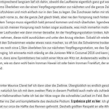
tsprechend langsam lief ich dahin, obwohl die Laufbeine eigentlich ganz gut wa
ms Überleben von der einen Verpflegungsstation zur nächsten und die ganze Zeit
ufzuhören und mich einfach nur in den See zu legen. Die Zuschauer riefen mir st
ach vorne zu, der die ganze Zeit gleich blieb, aber nie den Vorsprung nach hinten
 dem Tempo muss eigentlich bald jemand kommen und mich überholen. Irgendwa
ass ich meinen Vorsprung nach hinten sogar ausbaute, was mich immerhin motivi
vier Laufrunden war dann immer derselbe: An der Verpflegungsstation trinken, küh
hmen, diese nicht ausdrücken und unter den Anzug stecken. Sobald ich wiede
mit den Schwämmen wieder etwas nass machen, so oft bis die Schwämme trocke
es noch circa 1,5km überleben bis zur nächsten Verpflegungsstation, wo das Spi
osging. Ich erinnerte mich ständig an die Junioren WM in Cozumel 2016 und kann j
, dass eine Sprintdistanz bei solch einer Hitze ein Witz ist. Andererseits wollte i
n, wie es dann wohl beim Ironman Hawaii ist oder beim Ironman Frankfurt, der 
nd.
hinter Maurice Clavel lief ich dann über die Ziellinie. Überglücklich es endlich gesc
natürlich bin ich mit dem zweiten Platz in diesem Profifeld auch mehr als zufried
r Halbmarathon hatte ich bei der Hitze sogar die schnellste Laufzeit im Feld. Bor
Ergebnisse gibt es hier
itter ins Ziel und komplettierte das deutsche Podium.
. Ich 
at nur circa die Hälfte das Rennen gefinisht. Deshalb größten Respekt an alle Ath