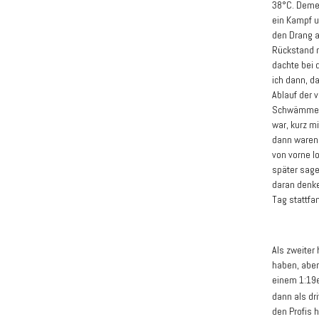
38°C. Demen
ein Kampf u
den Drang a
Rückstand n
dachte bei
ich dann, d
Ablauf der 
Schwämme ne
war, kurz 
dann waren 
von vorne l
später sagen
daran denke
Tag stattfa
Als zweiter 
haben, aber 
einem 1:19e
dann als dr
den Profis h