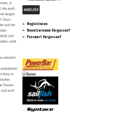
nnen, in
l, die auch
ANMELDEN
iner langen
t. Dazu
Registrieren
nte und mit
Benutzername Vergessen?
lsten
land) und
Passwort Vergessen?
erden, nicht
e natürlich
rundsätzlich
nd dann in
nlaufen
er Saison
n und auch