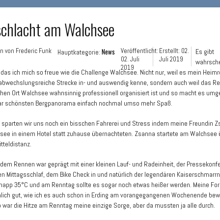
schlacht am Walchsee
en von
Frederic Funk
News
Veröffentlicht:
Erstellt: 02.
Es gibt
Hauptkategorie:
02. Juli
Juli 2019
wahrsche
2019
das ich mich so freue wie die Challenge Walchsee. Nicht nur, weil es mein Heimr
 abwechslungsreiche Strecke in- und auswendig kenne, sondern auch weil das R
chen Ort Walchsee wahnsinnig professionell organisiert ist und so macht es um
r schönsten Bergpanorama einfach nochmal umso mehr Spaß.
 sparten wir uns noch ein bisschen Fahrerei und Stress indem meine Freundin 
hsee in einem Hotel statt zuhause übernachteten. Zsanna startete am Walchsee ü
itteldistanz.
 dem Rennen war geprägt mit einer kleinen Lauf- und Radeinheit, der Pressekonf
n Mittagsschlaf, dem Bike Check in und natürlich der legendären Kaiserschmarrn
napp 35°C und am Renntag sollte es sogar noch etwas heißer werden. Meine For
mlich gut, wie ich es auch schon in Erding am vorangegangenen Wochenende be
o war die Hitze am Renntag meine einzige Sorge, aber da mussten ja alle durch.