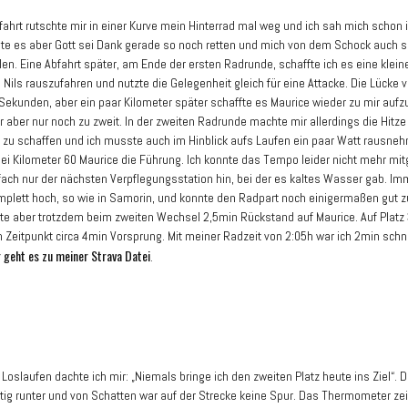
bfahrt rutschte mir in einer Kurve mein Hinterrad mal weg und ich sah mich schon
nte es aber Gott sei Dank gerade so noch retten und mich von dem Schock auch s
len. Eine Abfahrt später, am Ende der ersten Radrunde, schaffte ich es eine klein
 Nils rauszufahren und nutzte die Gelegenheit gleich für eine Attacke. Die Lücke 
 Sekunden, aber ein paar Kilometer später schaffte es Maurice wieder zu mir aufz
r aber nur noch zu zweit. In der zweiten Radrunde machte mir allerdings die Hitze
u schaffen und ich musste auch im Hinblick aufs Laufen ein paar Watt rausne
i Kilometer 60 Maurice die Führung. Ich konnte das Tempo leider nicht mehr mi
nfach nur der nächsten Verpflegungsstation hin, bei der es kaltes Wasser gab. Im
omplett hoch, so wie in Samorin, und konnte den Radpart noch einigermaßen gut 
tte aber trotzdem beim zweiten Wechsel 2,5min Rückstand auf Maurice. Auf Platz
 Zeitpunkt circa 4min Vorsprung. Mit meiner Radzeit von 2:05h war ich 2min schne
r geht es zu meiner Strava Datei
.
 Loslaufen dachte ich mir: „Niemals bringe ich den zweiten Platz heute ins Ziel“. 
htig runter und von Schatten war auf der Strecke keine Spur. Das Thermometer zei