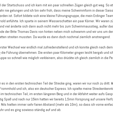
iel der Startschuss und ich kam mit ein paar schnellen Zügen gleich gut weg. So e
Jahr nie gelungen und ich bin sehr froh, dass meine Schwimmform in dieser Saiso
rden ist. Sofort bildete sich eine kleine Führungsgruppe, die mein Erdinger Tea
old anführte. Ich sparte in seinem Wasserschatten ein paar Körner. Wir waren z
nd viel änderte sich dann auch nicht mehr bis zum Schwimmausstieg, außer das
nde der Brite Thomas Davis von hinten neben mich schwamm und wir uns um de
ten streiten mussten. Da wurde es dann doch nochmal ziemlich anstrengend.
rster Wechsel war endlich mal zufriedenstellend und ich konnte gleich nach dem
 die Führung übernehmen. Die ersten paar Kilometer gingen leicht bergab und ich
ppe so schnell wie möglich verkleinern, also drückte ich gleich ziemlich in die Pe
es in den ersten technischen Teil der Strecke ging, waren wir nur noch zu dritt. 
s Frommhold und ich, also ein deutscher Express. Ich spielte meine Streckenkenn
 im technischen Teil, im ersten längeren Berg und in der Abfahrt weiter aufs Gasp
tig Spaß und nach nur 15km hatten wir bereits 1,5min Vorsprung auf unsere Verfo
 Nils hielten immer sehr fairen Abstand (mehr als 10m), so dass ich vorne einfac
uhr und es ging sowieso ständig auf und ab.