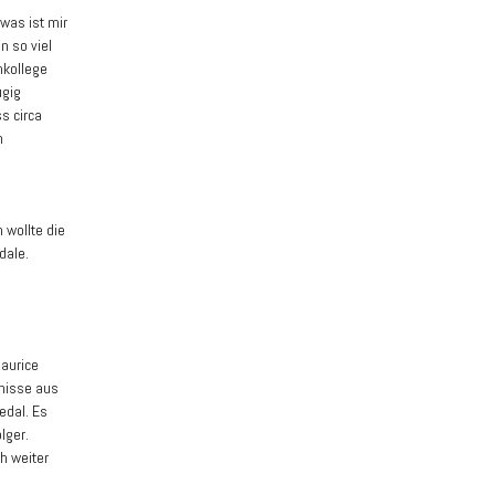
twas ist mir
n so viel
mkollege
ügig
s circa
n
 wollte die
dale.
Maurice
tnisse aus
edal. Es
lger.
h weiter