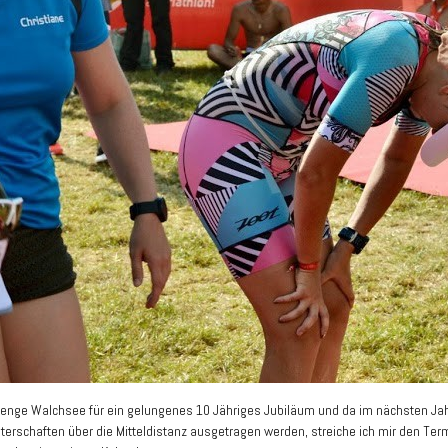
enge Walchsee für ein gelungenes 10 Jähriges Jubiläum und da im nächsten Jahr
erschaften über die Mitteldistanz ausgetragen werden, streiche ich mir den Ter