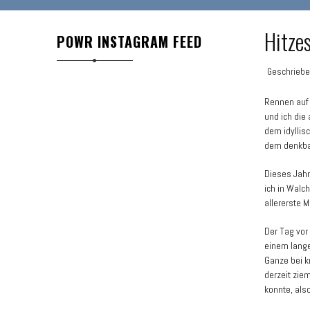
Hitze
POWR INSTAGRAM FEED
Geschrieb
Rennen auf 
und ich die
dem idyllis
dem denkba
Dieses Jahr
ich in Walc
allererste M
Der Tag vor
einem lange
Ganze bei k
derzeit zie
konnte, als