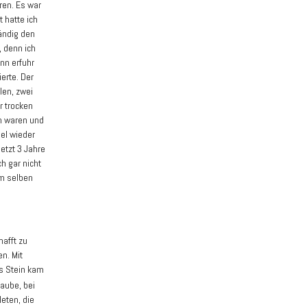
ren. Es war
 hatte ich
ändig den
, denn ich
nn erfuhr
erte. Der
len, zwei
r trocken
n waren und
el wieder
etzt 3 Jahre
ch gar nicht
am selben
hafft zu
en. Mit
is Stein kam
glaube, bei
leten, die