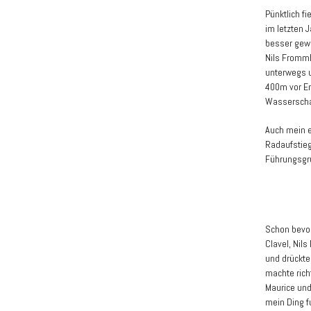
Pünktlich f
im letzten 
besser gewo
Nils Frommh
unterwegs u
400m vor E
Wasserschat
Auch mein e
Radaufstieg
Führungsgru
Schon bevor 
Clavel, Nil
und drückte
machte rich
Maurice und
mein Ding f