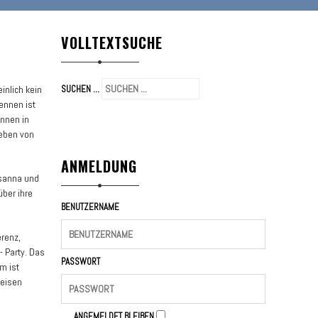
VOLLTEXTSUCHE
inlich kein
SUCHEN ...
ennen ist
ennen in
geben von
ANMELDUNG
Zsanna und
ber ihre
BENUTZERNAME
erenz,
- Party. Das
PASSWORT
m ist
weisen
ANGEMELDET BLEIBEN