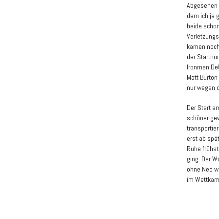
Abgesehen v
dem ich je 
beide schon 
Verletzungs
kamen noch 
der Startnu
Ironman Deb
Matt Burton
nur wegen d
Der Start a
schöner gew
transportie
erst ab spä
Ruhe frühst
ging. Der W
ohne Neo we
im Wettkam