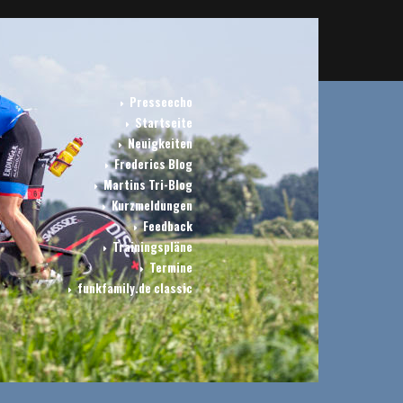
Presseecho
Startseite
Neuigkeiten
Frederics Blog
Martins Tri-Blog
Kurzmeldungen
Feedback
Trainingspläne
Termine
funkfamily.de classic