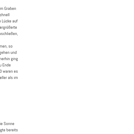
 im Graben
chnell
e Lücke auf
vergrößerte
uschließen,
hmen, so
tgehen und
merhin ging
zu Ende
 3 waren es
ller als im
Die Sonne
gte bereits