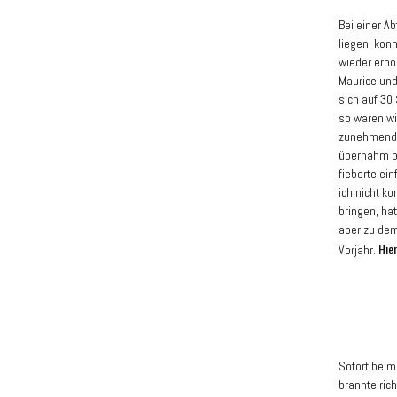
Bei einer A
liegen, kon
wieder erho
Maurice und
sich auf 30
so waren wi
zunehmend z
übernahm be
fieberte ei
ich nicht k
bringen, ha
aber zu dem
Hie
Vorjahr.
Sofort beim
brannte ric