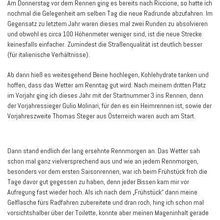
Am Donnerstag vor dem Rennen ging es bereits nach Riccione, so hatte ich
nochmal die Gelegenheit am selben Tag die neue Radrunde abzufahren. Im
Gegensatz zu letztem Jahr waren dieses mal zwei Runden zu absolvieren
und obwohl es circa 100 Höhenmeter weniger sind, ist die neue Strecke
keinesfalls einfacher. Zumindest die Straßenqualität ist deutlich besser
(für italienische Verhältnisse).
Ab dann hieß es weitesgehend Beine hochlegen, Kohlehydrate tanken und
hoffen, dass das Wetter am Renntag gut wird. Nach meinem dritten Platz
im Vorjahr ging ich dieses Jahr mit der Startnummer 3 ins Rennen, denn
der Vorjahressieger Gulio Molinari, für den es ein Heimrennen ist, sowie der
Vorjahreszweite Thomas Steger aus Österreich waren auch am Start.
Dann stand endlich der lang ersehnte Rennmorgen an. Das Wetter sah
schon mal ganz vielversprechend aus und wie an jedem Rennmorgen,
besonders vor dem ersten Saisonrennen, war ich beim Frühstück froh die
Tage davor gut gegessen zu haben, denn jeder Bissen kam mir vor
Aufregung fast wieder hoch. Als ich nach dem „Frühstück“ dann meine
Gelflasche fürs Radfahren zubereitete und dran roch, hing ich schon mal
vorsichtshalber über der Toilette, konnte aber meinen Mageninhalt gerade