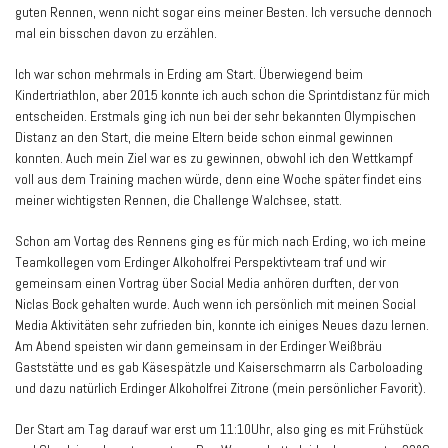
guten Rennen, wenn nicht sogar eins meiner Besten. Ich versuche dennoch
mal ein bisschen davon zu erzählen.
Ich war schon mehrmals in Erding am Start. Überwiegend beim
Kindertriathlon, aber 2015 konnte ich auch schon die Sprintdistanz für mich
entscheiden. Erstmals ging ich nun bei der sehr bekannten Olympischen
Distanz an den Start, die meine Eltern beide schon einmal gewinnen
konnten. Auch mein Ziel war es zu gewinnen, obwohl ich den Wettkampf
voll aus dem Training machen würde, denn eine Woche später findet eins
meiner wichtigsten Rennen, die Challenge Walchsee, statt.
Schon am Vortag des Rennens ging es für mich nach Erding, wo ich meine
Teamkollegen vom Erdinger Alkoholfrei Perspektivteam traf und wir
gemeinsam einen Vortrag über Social Media anhören durften, der von
Niclas Bock gehalten wurde. Auch wenn ich persönlich mit meinen Social
Media Aktivitäten sehr zufrieden bin, konnte ich einiges Neues dazu lernen.
Am Abend speisten wir dann gemeinsam in der Erdinger Weißbräu
Gaststätte und es gab Käsespätzle und Kaiserschmarrn als Carboloading
und dazu natürlich Erdinger Alkoholfrei Zitrone (mein persönlicher Favorit).
Der Start am Tag darauf war erst um 11:10Uhr, also ging es mit Frühstück