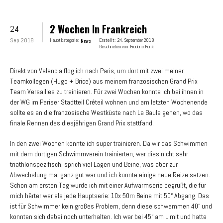
2 Wochen In Frankreich
24
Sep 2018
Hauptkategorie:
News
Erstellt:
24. September 2018
Geschrieben von
Frederic Funk
Direkt von Valencia flog ich nach Paris, um dort mit zwei meiner
Teamkollegen (Hugo + Brice) aus meinem französischen Grand Prix
Team Versailles zu trainieren. Für zwei Wochen konnte ich bei ihnen in
der WG im Pariser Stadtteil Créteil wohnen und am letzten Wochenende
sollte es an die französische Westküste nach La Baule gehen, wo das
finale Rennen des diesjährigen Grand Prix stattfand.
In den zwei Wochen konnte ich super trainieren. Da wir das Schwimmen
mit dem dortigen Schwimmverein trainierten, war dies nicht sehr
triathlonspezifisch, sprich viel Lagen und Beine, was aber zur
Abwechslung mal ganz gut war und ich konnte einige neue Reize setzen.
Schon am ersten Tag wurde ich mit einer Aufwärmserie begrüßt, die für
mich härter war als jede Hauptserie: 10x 50m Beine mit 50“ Abgang. Das
ist für Schwimmer kein großes Problem, denn diese schwammen 40“ und
konnten sich dabei noch unterhalten. Ich war bei 45“ am Limit und hatte