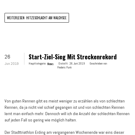
WEITERLESEN: HITZESCHLACHT AM WALCHSEE
Start-Ziel-Sieg Mit Streckenrekord
26
Jun 2019
Hauptkategorie:
News
Erstellt:
26. Juni 2019
Geschrieben von
Frederic Funk
Von guten Rennen gibt es meist weniger zu erzählen als von schlechten
Rennen, da ja nicht viel schief gegangen ist und von schlechten Rennen
lernt man einfach mehr. Dennoch will ich die Anzahl der schlechten Rennen
auf jeden Fall so gering wie möglich halten.
Der Stadttriathlon Erding am vergangenen Wochenende war eins dieser