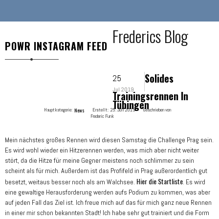
Frederics Blog
POWR INSTAGRAM FEED
Solides
25
Jul 2019
Trainingsrennen In
Tübingen
Hauptkategorie:
News
Erstellt:
25. Juli 2019
Geschrieben von
Frederic Funk
Mein nächstes großes Rennen wird diesen Samstag die Challenge Prag sein.
Es wird wohl wieder ein Hitzerennen werden, was mich aber nicht weiter
stört, da die Hitze für meine Gegner meistens noch schlimmer zu sein
scheint als für mich. Außerdem ist das Profifeld in Prag außerordentlich gut
Hier die Startliste
besetzt, weitaus besser noch als am Walchsee.
. Es wird
eine gewaltige Herausforderung werden aufs Podium zu kommen, was aber
auf jeden Fall das Ziel ist. Ich freue mich auf das für mich ganz neue Rennen
in einer mir schon bekannten Stadt! Ich habe sehr gut trainiert und die Form