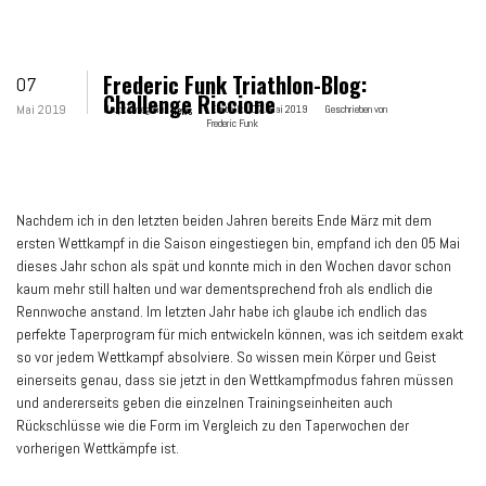
Frederic Funk Triathlon-Blog:
07
Challenge Riccione
Mai 2019
Hauptkategorie:
News
Erstellt:
07. Mai 2019
Geschrieben von
Frederic Funk
Nachdem ich in den letzten beiden Jahren bereits Ende März mit dem
ersten Wettkampf in die Saison eingestiegen bin, empfand ich den 05 Mai
dieses Jahr schon als spät und konnte mich in den Wochen davor schon
kaum mehr still halten und war dementsprechend froh als endlich die
Rennwoche anstand. Im letzten Jahr habe ich glaube ich endlich das
perfekte Taperprogram für mich entwickeln können, was ich seitdem exakt
so vor jedem Wettkampf absolviere. So wissen mein Körper und Geist
einerseits genau, dass sie jetzt in den Wettkampfmodus fahren müssen
und andererseits geben die einzelnen Trainingseinheiten auch
Rückschlüsse wie die Form im Vergleich zu den Taperwochen der
vorherigen Wettkämpfe ist.