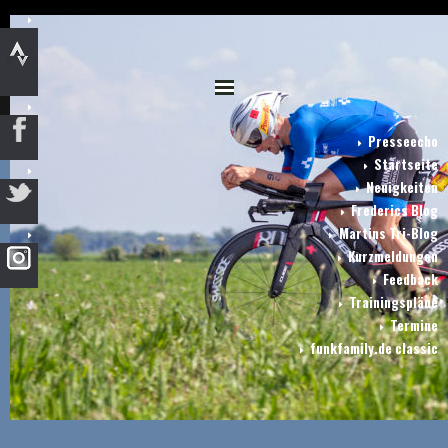
Presseecho
Startseite
Neuigkeiten
Frederics Blog
Martins Tri-Blog
Kurzmeldungen
Feedback
Trainingspläne
Termine
funkfamily.de classic