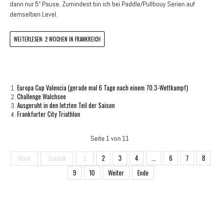
dann nur 5“ Pause. Zumindest bin ich bei Paddle/Pullbouy Serien auf
demselben Level.
WEITERLESEN: 2 WOCHEN IN FRANKREICH
Europa Cup Valencia (gerade mal 6 Tage nach einem 70.3-Wettkampf)
Challenge Walchsee
Ausgeruht in den letzten Teil der Saison
Frankfurter City Triathlon
Seite 1 von 11
2
3
4
...
6
7
8
Start
Zurück
1
9
10
Weiter
Ende