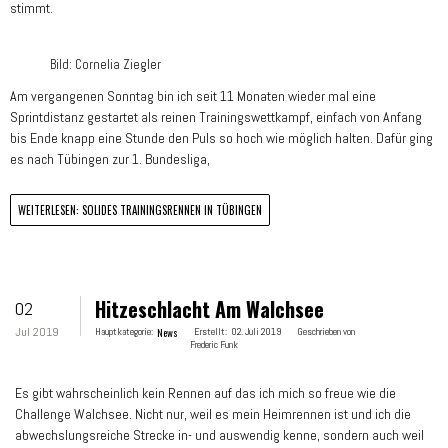
stimmt.
Bild: Cornelia Ziegler
Am vergangenen Sonntag bin ich seit 11 Monaten wieder mal eine
Sprintdistanz gestartet als reinen Trainingswettkampf, einfach von Anfang
bis Ende knapp eine Stunde den Puls so hoch wie möglich halten. Dafür ging
es nach Tübingen zur 1. Bundesliga,
WEITERLESEN: SOLIDES TRAININGSRENNEN IN TÜBINGEN
Hitzeschlacht Am Walchsee
02
Jul 2019
Hauptkategorie:
News
Erstellt:
02. Juli 2019
Geschrieben von
Frederic Funk
Es gibt wahrscheinlich kein Rennen auf das ich mich so freue wie die
Challenge Walchsee. Nicht nur, weil es mein Heimrennen ist und ich die
abwechslungsreiche Strecke in- und auswendig kenne, sondern auch weil