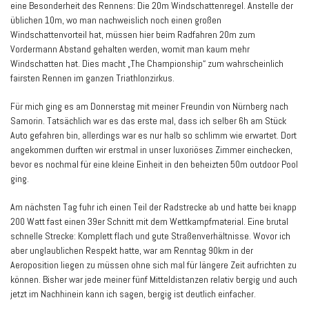
eine Besonderheit des Rennens: Die 20m Windschattenregel. Anstelle der
üblichen 10m, wo man nachweislich noch einen großen
Windschattenvorteil hat, müssen hier beim Radfahren 20m zum
Vordermann Abstand gehalten werden, womit man kaum mehr
Windschatten hat. Dies macht „The Championship“ zum wahrscheinlich
fairsten Rennen im ganzen Triathlonzirkus.
Für mich ging es am Donnerstag mit meiner Freundin von Nürnberg nach
Samorin. Tatsächlich war es das erste mal, dass ich selber 6h am Stück
Auto gefahren bin, allerdings war es nur halb so schlimm wie erwartet. Dort
angekommen durften wir erstmal in unser luxoriöses Zimmer einchecken,
bevor es nochmal für eine kleine Einheit in den beheizten 50m outdoor Pool
ging.
Am nächsten Tag fuhr ich einen Teil der Radstrecke ab und hatte bei knapp
200 Watt fast einen 39er Schnitt mit dem Wettkampfmaterial. Eine brutal
schnelle Strecke: Komplett flach und gute Straßenverhältnisse. Wovor ich
aber unglaublichen Respekt hatte, war am Renntag 90km in der
Aeroposition liegen zu müssen ohne sich mal für längere Zeit aufrichten zu
können. Bisher war jede meiner fünf Mitteldistanzen relativ bergig und auch
jetzt im Nachhinein kann ich sagen, bergig ist deutlich einfacher.