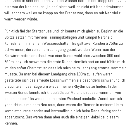
und Check in sehr entspannt zu. Das Wasser hatte leider knapp unter 22°C,
also war der Neo erlaubt. „Leider“ nicht, weil ich nicht mit Neo schwimmen
will, sondern weil es so knapp an der Grenze war, dass es mit Neo viel zu
warm werden würde.
Pünktlich fiel der Startschuss und ich konnte mich gleich zu Beginn an die
Spitze setzen mit meinem Trainingskollegen und Kumpel Marchelo
Kunzelmann in meinem Wasserschatten. Es galt zwei Runden á 750m zu
schwimmen, die von einem Landgang geteilt wurden. Wenn man die
Schwimmzeiten anschaut, war eine Runde wohl eher zwischen 800 und
850m lang. Ich schwamm die erste Runde ziemlich hart an und fühlte mich
im Neo sofort überhitzt, so dass ich mich beim Landgang erstmal sammeln
musste. Da man bei diesem Landgang circa 100m zu laufen waren,
gestaltete sich das erneute Losschwimmen als besonders schwer und ich
brauchte ein paar Züge um wieder meinen Rhythmus zu finden. In der
zweiten Runde konnte ich knapp 30s auf Marchelo rausschwimmen, von
denen er aber 15s wieder beim ersten Wechsel reinholte. Zuerst kam ich
gar nicht aus meinem Neo raus, dann waren die Riemen in meinem Helm
komplett durcheinander und letztendlich bin ich beim Radaufstieg schön
abgerutscht. Das waren dann aber auch die einzigen Makel bei diesem
Rennen.