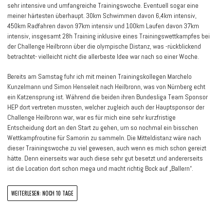
sehr intensive und umfangreiche Trainingswoche. Eventuell sogar eine
meiner härtesten überhaupt. 30km Schwimmen davon 6,4km intensiv,
450km Radfahren davon 97km intensiv und 100km Laufen davon 37km
intensiv, insgesamt 28h Training inklusive eines Trainingswettkampfes bei
der Challenge Heilbronn über die olympische Distanz, was -rückblickend
betrachtet- vielleicht nicht die allerbeste Idee war nach so einer Woche.
Bereits am Samstag fuhr ich mit meinen Trainingskollegen Marchelo
Kunzelmann und Simon Henseleit nach Heilbronn, was von Nürnberg echt
ein Katzensprung ist. Während die beiden ihren Bundesliga Team Sponsor
HEP dort vertreten mussten, welcher zugleich auch der Hauptsponsor der
Challenge Heilbronn war, war es für mich eine sehr kurzfristige
Entscheidung dort an den Start zu gehen, um so nochmal ein bisschen
Wettkampfroutine für Samorin zu sammeln. Die Mitteldistanz wäre nach
dieser Trainingswoche zu viel gewesen, auch wenn es mich schon gereizt
hätte. Denn einerseits war auch diese sehr gut besetzt und andererseits
ist die Location dort schon mega und macht richtig Bock auf „Ballern“.
WEITERLESEN: NOCH 10 TAGE