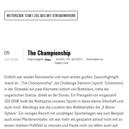
WEITERLESEN: START-ZIEL-SIEG MIT STRECKENREKORD
The Championship
05
Jun 2019
Hauptkategorie:
News
Erstellt:
05. Juni 2019
Geschrieben von
Frederic Funk
Endlich war wieder Rennwoche und mein erstes großes Saisonhighlight
stand an: „The Championship“, die Challenge Samorin (sprich: Schamorin)
in der Slowakei ein paar Kilometer östlich von Bratislava, nahe der
ungarischen Grenze, direkt an der Donau. Ein Preisgeld von insgesamt
150.000€ lockt die Weltspitze unseres Sports in diese kleine Ortschaft und
auch mich. Allerdings war die Location des Wettkampfes die „X-Bionic
Sphere“. Ein riesiges Resort mit unzähligen Sportanlagen wie zum Beispiel
auch einer Pferderennbahn. Ich war mehr als gespannt darauf mich mit so
einem starkem Profifeld zu messen und freute mich vor allem auch auf