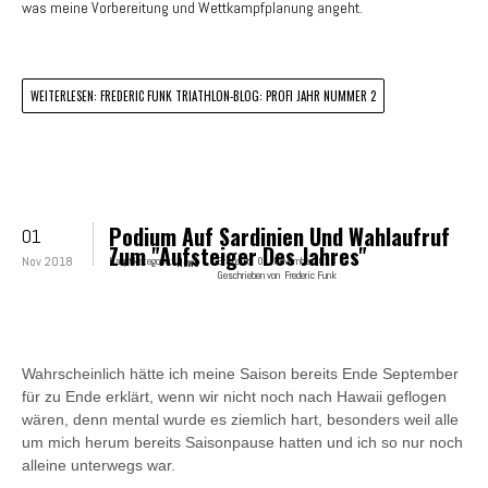
was meine Vorbereitung und Wettkampfplanung angeht.
WEITERLESEN: FREDERIC FUNK TRIATHLON-BLOG: PROFI JAHR NUMMER 2
Podium Auf Sardinien Und Wahlaufruf
01
Zum "Aufsteiger Des Jahres"
Nov 2018
Hauptkategorie:
News
Erstellt:
01. November 2018
Geschrieben von
Frederic Funk
Wahrscheinlich hätte ich meine Saison bereits Ende September
für zu Ende erklärt, wenn wir nicht noch nach Hawaii geflogen
wären, denn mental wurde es ziemlich hart, besonders weil alle
um mich herum bereits Saisonpause hatten und ich so nur noch
alleine unterwegs war.