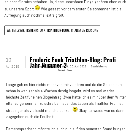
so noch für mich behalten. Ja, diese unschönen Dinge gehören eben auch
zu unserem Sport
Wie gesagt, vor dem ersten Saisonrennen ist die
Aufregung auch nochmal extra groß.
WEITERLESEN: FREDERIC FUNK TRIATHLON-BLOG: CHALLENGE RICCIONE
Frederic Funk Triathlon-Blog: Profi
10
Jahr Nummer 2
Apr 2019
Hauptkategorie:
News
Erstellt:
10. April 2019
Geschrieben von
Frederic Funk
Lange gab es hier nichts mehr von mir zu hören und da die Saison nun
schon in weniger als 4 Wochen richtig losgeht, wird es mal wieder
höchste Zeit für einen Blogeintrag. Zwar hatte ich es mir über dem Winter
öfter vorgenommen zu schreiben, aber das Leben als Triathlon Profi ist
stressiger als vielleicht manche denken
Okay, teilweise war es dann
zugegeben auch die Faulheit.
Dementsprechend möchte ich euch nun auf den neuesten Stand bringen,