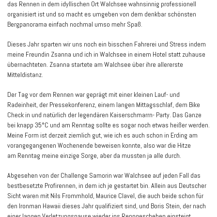
das Rennen in dem idyllischen Ort Walchsee wahnsinnig professionell
organisiert ist und so macht es umgeben von dem denkbar schönsten
Bergpanorama einfach nochmal umso mehr Spaß.
Dieses Jahr sparten wir uns noch ein bisschen Fahrerei und Stress indem
meine Freundin Zsanna und ich in Walchsee in einem Hotel statt zuhause
übernachteten. Zsanna startete am Walchsee über ihre allererste
Mitteldistanz.
Der Tag vor dem Rennen war geprägt mit einer kleinen Lauf- und
Radeinheit, der Pressekonferenz, einem langen Mittagsschlaf, dem Bike
Check in und natürlich der legendären Kaiserschmarrn- Party. Das Ganze
bei knapp 35°C und am Renntag sollte es sogar noch etwas heißer werden.
Meine Form ist derzeit ziemlich gut, wie ich es auch schon in Erding am
vorangegangenen Wochenende beweisen konnte, also war die Hitze
am Renntag meine einzige Sorge, aber da mussten ja alle durch.
Abgesehen von der Challenge Samorin war Walchsee auf jeden Fall das
bestbesetzte Profirennen, in dem ich je gestartet bin. Allein aus Deutscher
Sicht waren mit Nils Frommhold, Maurice Clavel, die auch beide schon für
den Ironman Hawaii dieses Jahr qualifiziert sind, und Boris Stein, der nach
einer langen Verletzungspause wieder ins Renngeschehen einsteigt,