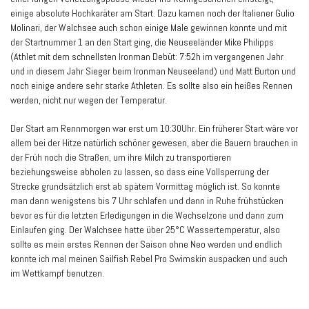
einige absolute Hochkaräter am Start. Dazu kamen noch der Italiener Gulio
Molinari, der Walchsee auch schon einige Male gewinnen konnte und mit
der Startnummer 1 an den Start ging, die Neuseeländer Mike Philipps
(Athlet mit dem schnellsten Ironman Debüt: 7:52h im vergangenen Jahr
und in diesem Jahr Sieger beim Ironman Neuseeland) und Matt Burton und
noch einige andere sehr starke Athleten. Es sollte also ein heißes Rennen
werden, nicht nur wegen der Temperatur.
Der Start am Rennmorgen war erst um 10:30Uhr. Ein früherer Start wäre vor
allem bei der Hitze natürlich schöner gewesen, aber die Bauern brauchen in
der Früh noch die Straßen, um ihre Milch zu transportieren
beziehungsweise abholen zu lassen, so dass eine Vollsperrung der
Strecke grundsätzlich erst ab spätem Vormittag möglich ist. So konnte
man dann wenigstens bis 7 Uhr schlafen und dann in Ruhe frühstücken
bevor es für die letzten Erledigungen in die Wechselzone und dann zum
Einlaufen ging. Der Walchsee hatte über 25°C Wassertemperatur, also
sollte es mein erstes Rennen der Saison ohne Neo werden und endlich
konnte ich mal meinen Sailfish Rebel Pro Swimskin auspacken und auch
im Wettkampf benutzen.