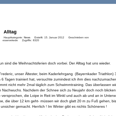
Alltag
Hauptkategorie:
News
Erstellt:
15. Januar 2012
Geschrieben von
esservekede
Zugriffe:
8320
n sind die Weihnachtsferien doch vorbei. Der Alltag hat uns wieder.
rederic, unser Ältester, beim Kaderlehrgang (Bayernkader Triathlon) 
 6 Tagen trainiert hat, versuchte zumindest ich ihm dies nachzumachen
immt nicht mehr 2mal täglich zum Schwimmtraining. Das überlassen wi
 Nachwuchs. Nachdem der Schnee sich zu Neujahr doch noch blicken 
 versprochen, die Loipe in Reit im Winkl und auch ab und an in Unter
pe, die über 12 km geht- müssen wir doch glatt 20 m zu Fuß gehen, bis
 unsicher gemacht. Herrlich ! Im Winter gibt es nichts Schöneres !