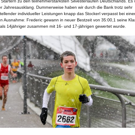
Startern zu den teilnehmerstärksten Silvesterläufen Deutschlands. Es
er Jahresausklang. Dummerweise haben wir durch die Bank trotz sehr
tellender individueller Leistungen knapp das Stockerl verpasst bei eine
en Ausnahme: Frederic gewann in neuer Bestzeit von 35:00,1 seine Kla
 als 14jähriger zusammen mit 16- und 17-jährigen gewertet wurde.