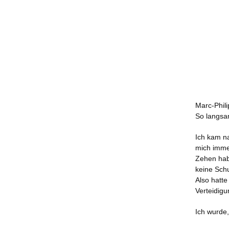
Marc-Phili
So langsa
Ich kam na
mich imme
Zehen habe
keine Sch
Also hatte
Verteidigu
Ich wurde,