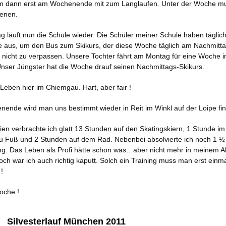
m dann erst am Wochenende mit zum Langlaufen. Unter der Woche mu
ienen.
g läuft nun die Schule wieder. Die Schüler meiner Schule haben täglic
e aus, um den Bus zum Skikurs, der diese Woche täglich am Nachmitt
t, nicht zu verpassen. Unsere Tochter fährt am Montag für eine Woche i
Unser Jüngster hat die Woche drauf seinen Nachmittags-Skikurs.
 Leben hier im Chiemgau. Hart, aber fair !
ende wird man uns bestimmt wieder in Reit im Winkl auf der Loipe fi
ien verbrachte ich glatt 13 Stunden auf den Skatingskiern, 1 Stunde im
u Fuß und 2 Stunden auf dem Rad. Nebenbei absolvierte ich noch 1 
ing. Das Leben als Profi hätte schon was…aber nicht mehr in meinem Alt
ch war ich auch richtig kaputt. Solch ein Training muss man erst einm
!
oche !
Silvesterlauf München 2011