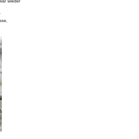
 war wieder
r
sse,