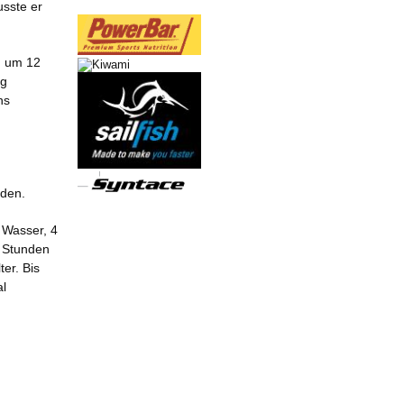
sste er
h um 12
ag
ns
nden.
 Wasser, 4
½ Stunden
er. Bis
al