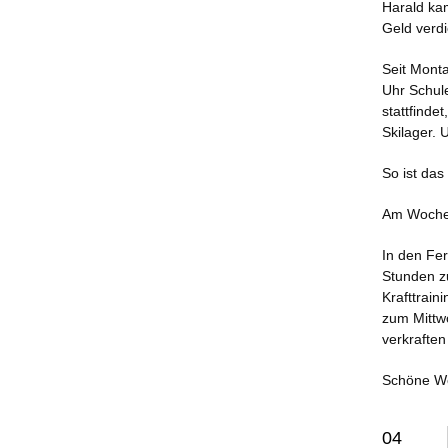
Harald ka
Geld verd
Seit Monta
Uhr Schul
stattfinde
Skilager. 
So ist das
Am Wochen
In den Fer
Stunden z
Krafttrain
zum Mittwo
verkraften 
Schöne W
04