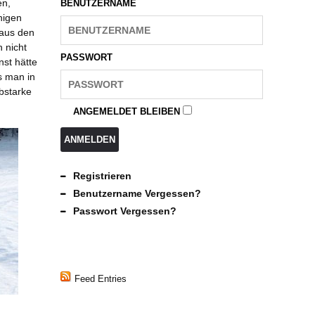
en,
BENUTZERNAME
nigen
 aus den
 nicht
PASSWORT
nst hätte
s man in
lbstarke
ANGEMELDET BLEIBEN
ANMELDEN
Registrieren
Benutzername Vergessen?
Passwort Vergessen?
Feed Entries