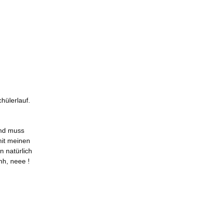
hülerlauf.
und muss
mit meinen
n natürlich
hh, neee !