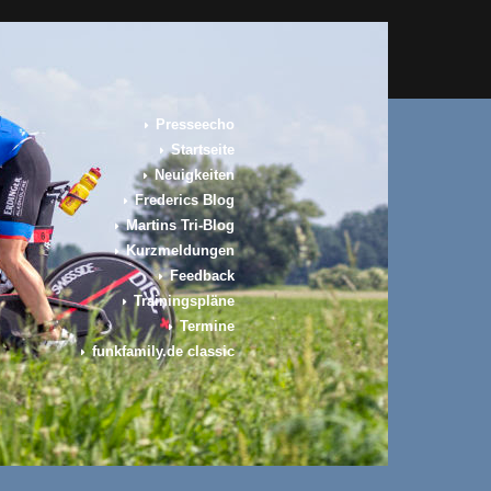
Presseecho
Startseite
Neuigkeiten
Frederics Blog
Martins Tri-Blog
Kurzmeldungen
Feedback
Trainingspläne
Termine
funkfamily.de classic