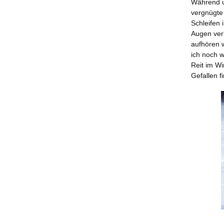
Während un
vergnügte 
Schleifen 
Augen verl
aufhören w
ich noch 
Reit im Wi
Gefallen f