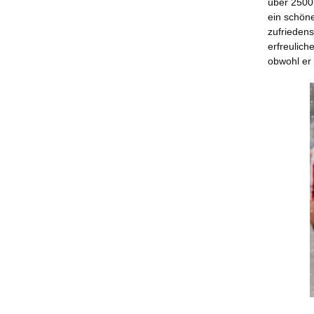
über 2500 
ein schön
zufriedens
erfreulich
obwohl er