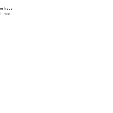
ber freuen
letztes