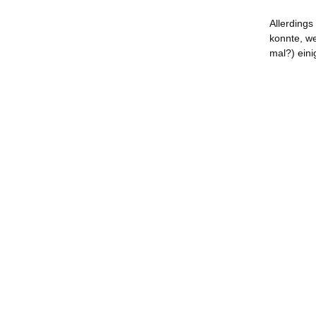
Allerdings
konnte, wei
mal?) ein