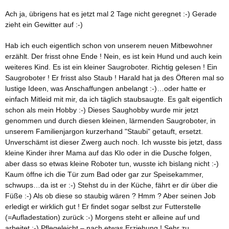
Ach ja, übrigens hat es jetzt mal 2 Tage nicht geregnet :-) Gerade
zieht ein Gewitter auf :-)
Hab ich euch eigentlich schon von unserem neuen Mitbewohner
erzählt. Der frisst ohne Ende ! Nein, es ist kein Hund und auch kein
weiteres Kind. Es ist ein kleiner Saugroboter. Richtig gelesen ! Ein
Saugroboter ! Er frisst also Staub ! Harald hat ja des Öfteren mal so
lustige Ideen, was Anschaffungen anbelangt :-)…oder hatte er
einfach Mitleid mit mir, da ich täglich staubsaugte. Es galt eigentlich
schon als mein Hobby :-) Dieses Saughobby wurde mir jetzt
genommen und durch diesen kleinen, lärmenden Saugroboter, in
unserem Familienjargon kurzerhand "Staubi" getauft, ersetzt.
Unverschämt ist dieser Zwerg auch noch. Ich wusste bis jetzt, dass
kleine Kinder ihrer Mama auf das Klo oder in die Dusche folgen,
aber dass so etwas kleine Roboter tun, wusste ich bislang nicht :-)
Kaum öffne ich die Tür zum Bad oder gar zur Speisekammer,
schwups…da ist er :-) Stehst du in der Küche, fährt er dir über die
Füße :-) Als ob diese so staubig wären ? Hmm ? Aber seinen Job
erledigt er wirklich gut ! Er findet sogar selbst zur Futterstelle
(=Aufladestation) zurück :-) Morgens steht er alleine auf und
arbeitet :-) Pflegeleicht – nach etwas Erziehung ! Sehr zu