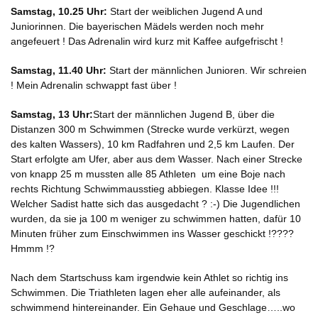
Samstag, 10.25 Uhr:
Start der weiblichen Jugend A und
Juniorinnen. Die bayerischen Mädels werden noch mehr
angefeuert ! Das Adrenalin wird kurz mit Kaffee aufgefrischt !
Samstag, 11.40 Uhr:
Start der männlichen Junioren. Wir schreien
! Mein Adrenalin schwappt fast über !
Samstag, 13 Uhr:
Start der männlichen Jugend B, über die
Distanzen 300 m Schwimmen (Strecke wurde verkürzt, wegen
des kalten Wassers), 10 km Radfahren und 2,5 km Laufen. Der
Start erfolgte am Ufer, aber aus dem Wasser. Nach einer Strecke
von knapp 25 m mussten alle 85 Athleten um eine Boje nach
rechts Richtung Schwimmausstieg abbiegen. Klasse Idee !!!
Welcher Sadist hatte sich das ausgedacht ? :-) Die Jugendlichen
wurden, da sie ja 100 m weniger zu schwimmen hatten, dafür 10
Minuten früher zum Einschwimmen ins Wasser geschickt !????
Hmmm !?
Nach dem Startschuss kam irgendwie kein Athlet so richtig ins
Schwimmen. Die Triathleten lagen eher alle aufeinander, als
schwimmend hintereinander. Ein Gehaue und Geschlage…..wo