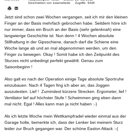
Geschrieben von
esservekede
Zugriffe:
9346
Jetzt sind schon zwei Wochen vergangen, seit ich mir den kleinen
Finger an der Basis mehrfach gebrochen habe. Seitdem höre ich
nur immer, dass ein Bruch an der Basis (sehr gelenknah) eine
langwierige Geschichte ist. Nun denn ! 4 Wochen absolute
Stillhaltung in der Gipsschiene, danach darf die Schiene eine
Woche lange ab und an mal abgenommen werden, um den
Finger zu bewegen. Okay ! Somit habe ich den Zeitpunkt des
Sturzes nicht unbedingt perfekt gewählt. Genau zum
Saisonbeginn !
Also galt es nach der Operation einige Tage absolute Sportruhe
einzubauen. Nach 4 Tagen fing ich aber an, das Joggen
auszutesten. Lief ! Zumindest kürzere Strecken. Ergometer, lief !
Ventilator lief auf höchster Stufe ! Schwimmen ging eben dann
mal nicht. Egal ! Alles kann man ja nicht haben :-)
Als ich letzte Woche mein Wettkampfradel wieder einmal aus der
Garage holte, bemerkte ich, dass der Lenker bei meinem Sturz
leider zur Bruch gegangen war. Der schöne Easton Attack :-(