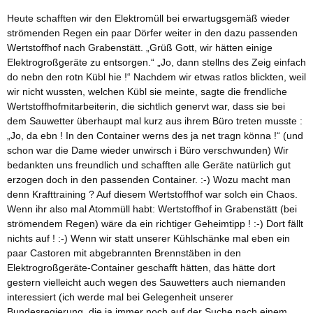
Heute schafften wir den Elektromüll bei erwartugsgemäß wieder
strömenden Regen ein paar Dörfer weiter in den dazu passenden
Wertstoffhof nach Grabenstätt. „Grüß Gott, wir hätten einige
Elektrogroßgeräte zu entsorgen.“ „Jo, dann stellns des Zeig einfach
do nebn den rotn Kübl hie !“ Nachdem wir etwas ratlos blickten, weil
wir nicht wussten, welchen Kübl sie meinte, sagte die frendliche
Wertstoffhofmitarbeiterin, die sichtlich genervt war, dass sie bei
dem Sauwetter überhaupt mal kurz aus ihrem Büro treten musste :
„Jo, da ebn ! In den Container werns des ja net tragn könna !“ (und
schon war die Dame wieder unwirsch i Büro verschwunden) Wir
bedankten uns freundlich und schafften alle Geräte natürlich gut
erzogen doch in den passenden Container. :-) Wozu macht man
denn Krafttraining ? Auf diesem Wertstoffhof war solch ein Chaos.
Wenn ihr also mal Atommüll habt: Wertstoffhof in Grabenstätt (bei
strömendem Regen) wäre da ein richtiger Geheimtipp ! :-) Dort fällt
nichts auf ! :-) Wenn wir statt unserer Kühlschänke mal eben ein
paar Castoren mit abgebrannten Brennstäben in den
Elektrogroßgeräte-Container geschafft hätten, das hätte dort
gestern vielleicht auch wegen des Sauwetters auch niemanden
interessiert (ich werde mal bei Gelegenheit unserer
Bundesregierung, die ja immer noch auf der Suche nach einem