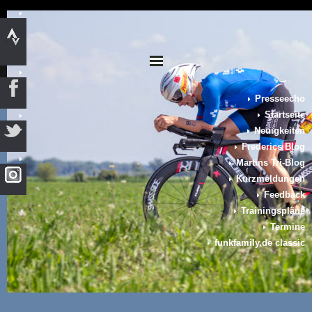
Presseecho
Startseite
Neuigkeiten
Frederics Blog
Martins Tri-Blog
Kurzmeldungen
Feedback
Trainingspläne
Termine
funkfamily.de classic