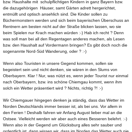
bzw. Haushalte mit schulpflichtigen Kindern in ganz Bayern bzw.
die dazugehörigen Häuser, samt Gärten adrett hergerichtet,
entmüllt und optisch ansehlich sind. Die Kinder sollen zu
Büchermonstern werden und sich beim bayerischen Überschuss an
Rentnern am besten nicht auf der Straße blicken lassen, wo sie
beim Spielen nur Krach machen würden :-) Hab ich recht ? Denn
was soll man bei all den Regentagen anderes machen, als Lesen
bzw. den Haushalt auf Vordermann bringen? Es gibt doch noch die
sogenannte Nord-Süd Wanderung, oder ? :-)
Wenn also Touristen in unsere Gegend kommen, sollen sie
begeistert sein und nicht denken, sie wären in den Slums von
Oberbayern. Klar ! Nur, was nützt es, wenn jeder Tourist nur einmal
nach Oberbayern, bzw. ins schöne Chiemgau kommt, wenn ihm
solch ein Wetter präsentiert wird ? Nichts, richtig ?! :-)
Wir Chiemgauer hingegen denken ja ständig, dass das Wetter im
Norden Deutschlands immer besser ist, als bei uns. Vor allem in
den Ferien ! Deshalb fahren wir Anfang August lieber mal an die
Ostsee. Vielleicht werden wir aber auch eines Besseren belehrt. :-)
Wenn also in der Gegend um Glücksburg alles sehr sauber und
ordentlich ist, dann wissen wir, dass im Norden das Wetter auch nie