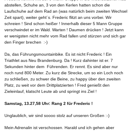
abstellen, Schuhe an, 3 von den Kerlen hatten schon die
Laufschuhe auf dem Rad an (was natürlich beim zweiten Wechsel
Zeit spart), weiter geht´s. Frederic flitzt an uns vorbei. Wir
schreien ! Sind schon heißer ! Innerhalb dieser 5 Mann Gruppe
verschwindet er im Wald. Warten ! Daumen drücken ! Jetzt kann
er wenigsten nicht mehr vom Rad fallen und stürzen und sich gar
den Finger brechen :-)
Da, das Führungsmountainbike. Es ist nicht Frederic ! Ein
Triathlet aus Neu Brandenburg. Da ! Kurz dahinter ist er. 7
Sekunden hinter dem Führenden. Er rennt. Es sind aber nur
noch rund 800 Meter. Zu kurz die Strecke, um so ein Loch noch
zu schließen, zu schwer die Beine, zu happy über den zweiten
Platz, zu weit vor dem Drittplatzierten ! Fred genießt den
Zieleinlauf, klatscht Leute ab und springt ins Ziel !
Samstag, 13.27,58 Uhr: Rang 2 für Frederic !
Unglaublich, wir sind soooo stolz auf unseren Großen :-)
Mein Adrenalin ist verschossen. Harald und ich gehen aber