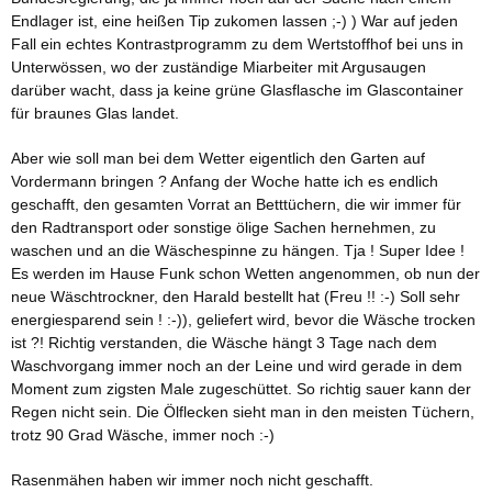
Endlager ist, eine heißen Tip zukomen lassen ;-) ) War auf jeden
Fall ein echtes Kontrastprogramm zu dem Wertstoffhof bei uns in
Unterwössen, wo der zuständige Miarbeiter mit Argusaugen
darüber wacht, dass ja keine grüne Glasflasche im Glascontainer
für braunes Glas landet.
Aber wie soll man bei dem Wetter eigentlich den Garten auf
Vordermann bringen ? Anfang der Woche hatte ich es endlich
geschafft, den gesamten Vorrat an Betttüchern, die wir immer für
den Radtransport oder sonstige ölige Sachen hernehmen, zu
waschen und an die Wäschespinne zu hängen. Tja ! Super Idee !
Es werden im Hause Funk schon Wetten angenommen, ob nun der
neue Wäschtrockner, den Harald bestellt hat (Freu !! :-) Soll sehr
energiesparend sein ! :-)), geliefert wird, bevor die Wäsche trocken
ist ?! Richtig verstanden, die Wäsche hängt 3 Tage nach dem
Waschvorgang immer noch an der Leine und wird gerade in dem
Moment zum zigsten Male zugeschüttet. So richtig sauer kann der
Regen nicht sein. Die Ölflecken sieht man in den meisten Tüchern,
trotz 90 Grad Wäsche, immer noch :-)
Rasenmähen haben wir immer noch nicht geschafft.