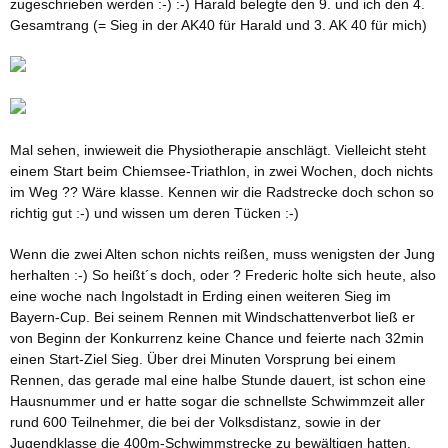
zugeschrieben werden :-) :-) Harald belegte den 9. und ich den 4.
Gesamtrang (= Sieg in der AK40 für Harald und 3. AK 40 für mich)
Mal sehen, inwieweit die Physiotherapie anschlägt. Vielleicht steht
einem Start beim Chiemsee-Triathlon, in zwei Wochen, doch nichts
im Weg ?? Wäre klasse. Kennen wir die Radstrecke doch schon so
richtig gut :-) und wissen um deren Tücken :-)
Wenn die zwei Alten schon nichts reißen, muss wenigsten der Jung
herhalten :-) So heißt´s doch, oder ? Frederic holte sich heute, also
eine woche nach Ingolstadt in Erding einen weiteren Sieg im
Bayern-Cup. Bei seinem Rennen mit Windschattenverbot ließ er
von Beginn der Konkurrenz keine Chance und feierte nach 32min
einen Start-Ziel Sieg. Über drei Minuten Vorsprung bei einem
Rennen, das gerade mal eine halbe Stunde dauert, ist schon eine
Hausnummer und er hatte sogar die schnellste Schwimmzeit aller
rund 600 Teilnehmer, die bei der Volksdistanz, sowie in der
Jugendklasse die 400m-Schwimmstrecke zu bewältigen hatten.