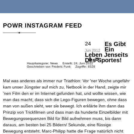
POWR INSTAGRAM FEED
24
Es Gibt
Ein
Jun 2012
Leben Jenseits
Des Sportes!
Hauptkategorie:
News
Erstellt:
24. Juni 2012
Geschrieben von
Frederic Funk
Zugriffe:
8328
Mal was anderes als immer nur Triathlon: Vor 'ner Woche ungefähr
kam unser Jüngster auf mich zu, Netbook in der Hand, zeigte mir
'nen Film den er im Internet gefunden hat, und wollte wissen, wie
man das macht, dass sich die Lego-Figuren bewegen, ohne dass
man von außen sieht, wer sie bewegt. Ich erklärte ihm dann das
Prinzip von Trickfilmen und dass man da hunderte Einzelbilder mit
Bewegungssequenzen Bild für Bild aufnehmen muss, bis dann
daraus, am besten bei 25 Bildern/ Sekunde, eine flüssige
Bewegung entsteht. Marc-Philipp hatte die Frage natürlich nicht