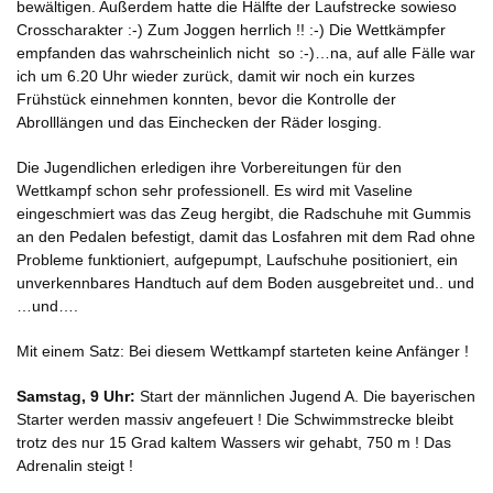
bewältigen. Außerdem hatte die Hälfte der Laufstrecke sowieso
Crosscharakter :-) Zum Joggen herrlich !! :-) Die Wettkämpfer
empfanden das wahrscheinlich nicht so :-)…na, auf alle Fälle war
ich um 6.20 Uhr wieder zurück, damit wir noch ein kurzes
Frühstück einnehmen konnten, bevor die Kontrolle der
Abrolllängen und das Einchecken der Räder losging.
Die Jugendlichen erledigen ihre Vorbereitungen für den
Wettkampf schon sehr professionell. Es wird mit Vaseline
eingeschmiert was das Zeug hergibt, die Radschuhe mit Gummis
an den Pedalen befestigt, damit das Losfahren mit dem Rad ohne
Probleme funktioniert, aufgepumpt, Laufschuhe positioniert, ein
unverkennbares Handtuch auf dem Boden ausgebreitet und.. und
…und….
Mit einem Satz: Bei diesem Wettkampf starteten keine Anfänger !
Samstag, 9 Uhr:
Start der männlichen Jugend A. Die bayerischen
Starter werden massiv angefeuert ! Die Schwimmstrecke bleibt
trotz des nur 15 Grad kaltem Wassers wir gehabt, 750 m ! Das
Adrenalin steigt !