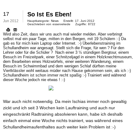
17
So Ist Es Eben!
Jun 2012
Hauptkategorie:
News
Erstellt:
17. Juni 2012
Geschrieben von
esservekede
Zugriffe:
8722
Wird also Zeit, dass wir uns auch mal wieder melden. Aber verbringt
selbst mal ein paar Tage, mitten in den Bergen, mit 19 Schülern :-) Da
gab es für mich kein Laptop oder Internet. :-) Überlebenstraining im
Schullandheim war angesagt. Stellt sich die Frage, für wen ? Für den
Lehrer oder für die Schüler ? Nach einer 3 ½ stündigen Bergtour, einem
Besuch im Freizeitpark, einer Schnitzeljagd in einem Holzknechtmuseum,
dem Bearbeiten eines Holzwürfels, einer weiteren Wanderung, einem
Besuch im Schwimmbad und dem wenigen Schlaf dürften meine
Viertklässler wohl weitaus müder nach Hause gekommen sein, als ich :-)
Schullandheim ist schon immer recht spaßig :-) Trainiert wird während
dieser Woche jedoch nie etwas ! :-)
War auch nicht notwendig. Da mein Ischias immer noch gewaltig
zickt und ich seit 3 Wochen kein Lauftraining und auch nur
eingeschränkt Radtraining absolvieren kann, habe ich deshalb
einfach einmal eine Woche nichts trainiert, was während eines
Schullandheimaufenthaltes auch weiter kein Problem ist :-)