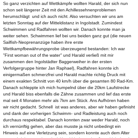
So ganz verzichten auf Wettkämpfe wollten Harald, der sich nun
schon seit längerer Zeit mit den Achillessehnenproblemen
herumschlägt und ich auch nicht. Also versuchten wir uns am
letzten Sonntag auf der Mitteldistanz in Ingolstadt. Zumindest
Schwimmen und Radfahren wollten wir. Danach konnte man ja
weiter sehen. Schwimmen lief bei uns beiden ganz gut (die neuen
Sailfish-Neoprenanzüge haben ihre erste
Wettkampfbewährungsprobe überzeugend bestanden: Ich war
"First woman out of the water" und Harald verließ mit mir
zusammen den Ingolstädter Baggerweiher in der ersten
Verfolgergruppe hinter Jan Raphael), Radfahren konnte ich
einigermaßen schmerzfrei und Harald machte richtig Druck mit
einem exakten Schnitt von 40 km/h über die gesamten 80 Rad-Km.
Danach schleppte ich mich humpelnd über die 20km Laufstrecke
und Harald biss ebenfalls die Zähne zusammen und lief das erste
mal seit 4 Monaten mehr als 7km am Stück. Ans Aufhören haben
wir nicht gedacht. Schnell ist was anderes, aber wir haben gefinisht
und dank der vorherigen Schwimm- und Radleistung auch noch
durchaus respektabel. Danach konnten zwar weder Harald, noch
ich vernünftig gehen, aber das musste ja nicht unbedingt ein
Hinweis auf eine Verletzung sein, sondern konnte auch dem Alter