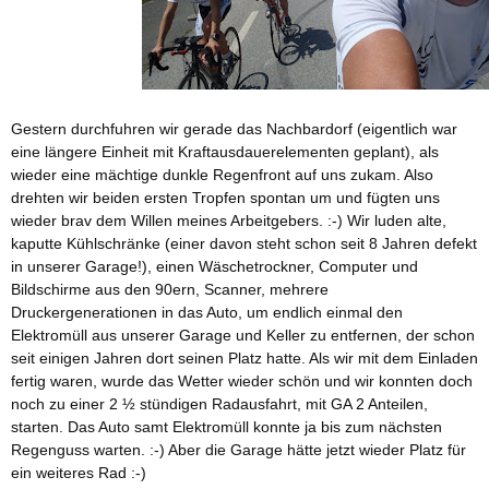
Gestern durchfuhren wir gerade das Nachbardorf (eigentlich war
eine längere Einheit mit Kraftausdauerelementen geplant), als
wieder eine mächtige dunkle Regenfront auf uns zukam. Also
drehten wir beiden ersten Tropfen spontan um und fügten uns
wieder brav dem Willen meines Arbeitgebers. :-) Wir luden alte,
kaputte Kühlschränke (einer davon steht schon seit 8 Jahren defekt
in unserer Garage!), einen Wäschetrockner, Computer und
Bildschirme aus den 90ern, Scanner, mehrere
Druckergenerationen in das Auto, um endlich einmal den
Elektromüll aus unserer Garage und Keller zu entfernen, der schon
seit einigen Jahren dort seinen Platz hatte. Als wir mit dem Einladen
fertig waren, wurde das Wetter wieder schön und wir konnten doch
noch zu einer 2 ½ stündigen Radausfahrt, mit GA 2 Anteilen,
starten. Das Auto samt Elektromüll konnte ja bis zum nächsten
Regenguss warten. :-) Aber die Garage hätte jetzt wieder Platz für
ein weiteres Rad :-)