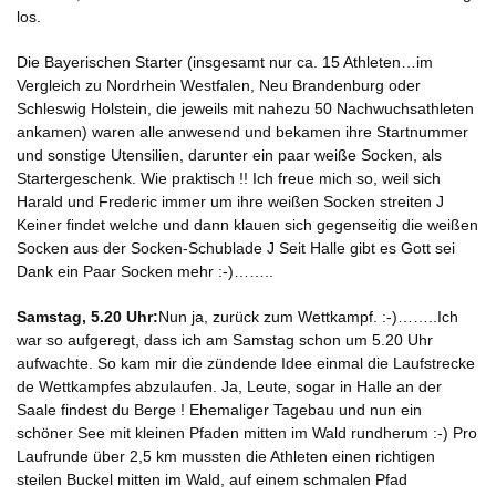
los.
Die Bayerischen Starter (insgesamt nur ca. 15 Athleten…im
Vergleich zu Nordrhein Westfalen, Neu Brandenburg oder
Schleswig Holstein, die jeweils mit nahezu 50 Nachwuchsathleten
ankamen) waren alle anwesend und bekamen ihre Startnummer
und sonstige Utensilien, darunter ein paar weiße Socken, als
Startergeschenk. Wie praktisch !! Ich freue mich so, weil sich
Harald und Frederic immer um ihre weißen Socken streiten J
Keiner findet welche und dann klauen sich gegenseitig die weißen
Socken aus der Socken-Schublade J Seit Halle gibt es Gott sei
Dank ein Paar Socken mehr :-)……..
Samstag, 5.20 Uhr:
Nun ja, zurück zum Wettkampf. :-)……..Ich
war so aufgeregt, dass ich am Samstag schon um 5.20 Uhr
aufwachte. So kam mir die zündende Idee einmal die Laufstrecke
de Wettkampfes abzulaufen. Ja, Leute, sogar in Halle an der
Saale findest du Berge ! Ehemaliger Tagebau und nun ein
schöner See mit kleinen Pfaden mitten im Wald rundherum :-) Pro
Laufrunde über 2,5 km mussten die Athleten einen richtigen
steilen Buckel mitten im Wald, auf einem schmalen Pfad