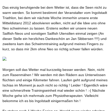
Das einzig beruhigende bei dem Wetter ist, dass die Seen nicht zu
warm werden. So kommt bestimmt der Veranstalter vom Ingolstadt
Triathlon, bei dem wir nächste Woche immerhin unsere erste
Mitteldistanz 2012 absolvieren wollen, nicht auf die Idee uns ohne
Neo schwimmen zu lassen. Erstens wollen wir unsere neuen
Sailfish-Neos und sonstigen Sailfish Utensilien einmal zeigen (An
dieser Stelle ein herzliches Dankeschön an Jan Sibbersen !!!!) und
zweitens kam das Schwimmtraining aufgrund meines Fingers zu
kurz, so dass mir 2km ohne Neo so richtig schwer fallen würden.
Morgen soll das Wetter mal kurzzeitig besser werden. Nein, nicht
zum Rasenmähen ! Wir werden mit den Rädern aus Unterwössen
flüchten und einige Kilometer fahren. Laufen geht aufgrund meines
Ischias im Moment ja auch nicht so richtig ! Leider ! Eigentlich wäre
eine schmerzfreie Trainingseinheit mal wieder schön ! :-( Nächste
Woche gehe ich mehrmals zum Physiotherapeuten. Vielleicht
bekomme ich es bis Ingolstadt einigermaßen hin !
Es stehen noch 1 Woche Ferien an. Harald muss wieder arbeiten.