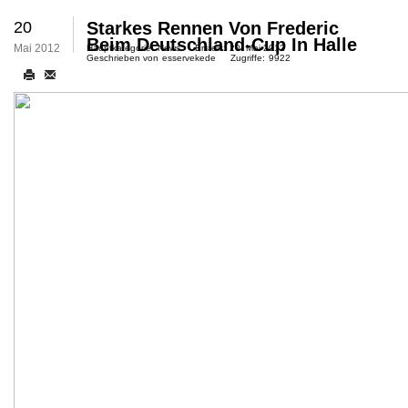
20
Starkes Rennen Von Frederic
Beim Deutschland-Cup In Halle
Mai 2012
Hauptkategorie:
News
Erstellt:
20. Mai 2012
Geschrieben von
esservekede
Zugriffe:
9922