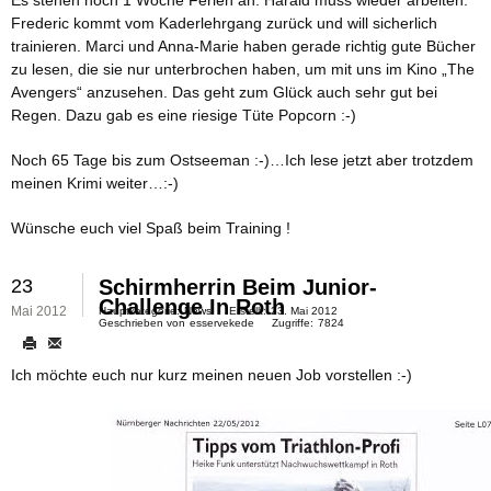
Frederic kommt vom Kaderlehrgang zurück und will sicherlich
trainieren. Marci und Anna-Marie haben gerade richtig gute Bücher
zu lesen, die sie nur unterbrochen haben, um mit uns im Kino „The
Avengers“ anzusehen. Das geht zum Glück auch sehr gut bei
Regen. Dazu gab es eine riesige Tüte Popcorn :-)
Noch 65 Tage bis zum Ostseeman :-)…Ich lese jetzt aber trotzdem
meinen Krimi weiter…:-)
Wünsche euch viel Spaß beim Training !
23
Schirmherrin Beim Junior-
Challenge In Roth
Mai 2012
Hauptkategorie:
News
Erstellt:
23. Mai 2012
Geschrieben von
esservekede
Zugriffe:
7824
Ich möchte euch nur kurz meinen neuen Job vorstellen :-)