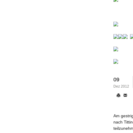
09
Dez 2012
Am gestri
nach Titti
teilzunehm