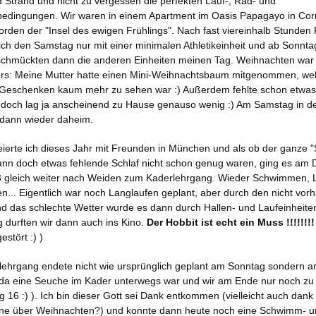
 Strand und nicht zu vergessen die perfekten Lauf-, Rad- und
dingungen. Wir waren in einem Apartment im Oasis Papagayo in Corr
rden der "Insel des ewigen Frühlings". Nach fast viereinhalb Stunden 
ch den Samstag nur mit einer minimalen Athletikeinheit und ab Sonnta
chmückten dann die anderen Einheiten meinen Tag. Weihnachten war
rs: Meine Mutter hatte einen Mini-Weihnachtsbaum mitgenommen, we
r Geschenken kaum mehr zu sehen war :) Außerdem fehlte schon etwas
edoch lag ja anscheinend zu Hause genauso wenig :) Am Samstag in d
 dann wieder daheim.
feierte ich dieses Jahr mit Freunden in München und als ob der ganze "
ann doch etwas fehlende Schlaf nicht schon genug waren, ging es am 
3 gleich weiter nach Weiden zum Kaderlehrgang. Wieder Schwimmen, 
... Eigentlich war noch Langlaufen geplant, aber durch den nicht vo
d das schlechte Wetter wurde es dann durch Hallen- und Laufeinheiten
 durften wir dann auch ins Kino.
Der Hobbit ist echt ein Muss !!!!!!!!
estört :) )
lehrgang endete nicht wie ursprünglich geplant am Sonntag sondern 
da eine Seuche im Kader unterwegs war und wir am Ende nur noch zu
 16 :) ). Ich bin dieser Gott sei Dank entkommen (vielleicht auch dank 
ne über Weihnachten?) und konnte dann heute noch eine Schwimm- u