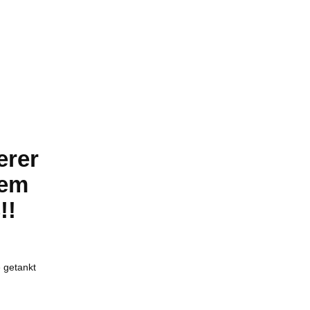
erer
sem
!!
 getankt