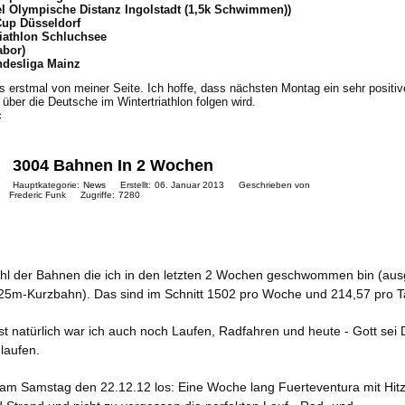
fel Olympische Distanz Ingolstadt (1,5k Schwimmen))
Cup Düsseldorf
iathlon Schluchsee
abor)
ndesliga Mainz
 erstmal von meiner Seite. Ich hoffe, dass nächsten Montag ein sehr positiv
 über die Deutsche im Wintertriathlon folgen wird.
c
3004 Bahnen In 2 Wochen
Hauptkategorie:
News
Erstellt:
06. Januar 2013
Geschrieben von
Frederic Funk
Zugriffe:
7280
zahl der Bahnen die ich in den letzten 2 Wochen geschwommen bin (au
 25m-Kurzbahn). Das sind im Schnitt 1502 pro Woche und 214,57 pro T
t natürlich war ich auch noch Laufen, Radfahren und heute - Gott sei 
laufen.
 am Samstag den 22.12.12 los: Eine Woche lang Fuerteventura mit Hit