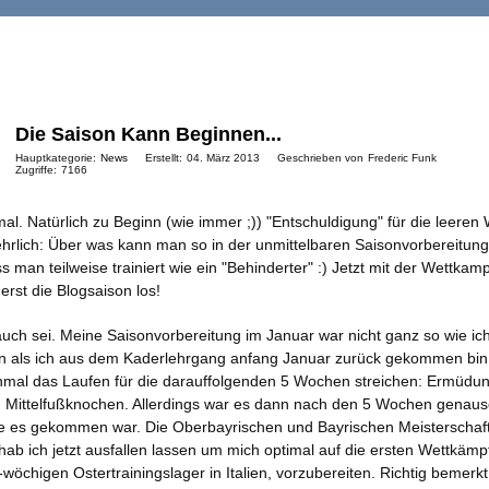
Die Saison Kann Beginnen...
Hauptkategorie:
News
Erstellt:
04. März 2013
Geschrieben von
Frederic Funk
Zugriffe:
7166
mal. Natürlich zu Beginn (wie immer ;)) "Entschuldigung" für die leere
hrlich: Über was kann man so in der unmittelbaren Saisonvorbereitun
s man teilweise trainiert wie ein "Behinderter" :) Jetzt mit der Wettkam
erst die Blogsaison los!
ch sei. Meine Saisonvorbereitung im Januar war nicht ganz so wie ich
nn als ich aus dem Kaderlehrgang anfang Januar zurück gekommen bi
inmal das Laufen für die darauffolgenden 5 Wochen streichen: Ermüdun
n Mittelfußknochen. Allerdings war es dann nach den 5 Wochen genaus
wie es gekommen war. Die Oberbayrischen und Bayrischen Meisterschaf
hab ich jetzt ausfallen lassen um mich optimal auf die ersten Wettkämp
wöchigen Ostertrainingslager in Italien, vorzubereiten. Richtig bemerkt 