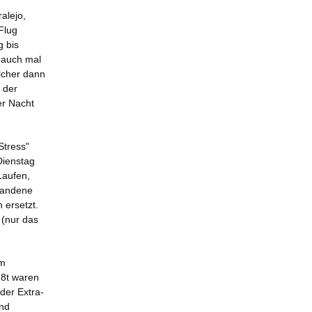
alejo,
Flug
g bis
 auch mal
lcher dann
 der
er Nacht
Stress"
Dienstag
Laufen,
rhandene
 ersetzt.
(nur das
am
 8t waren
der Extra-
nd