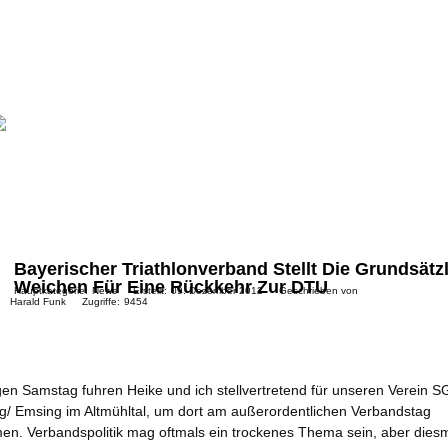
Bayerischer Triathlonverband Stellt Die Grundsätz
Weichen Für Eine Rückkehr Zur DTU
Hauptkategorie:
News
Erstellt:
09. Dezember 2012
Geschrieben von
Harald Funk
Zugriffe:
9454
gen Samstag fuhren Heike und ich stellvertretend für unseren Verein 
ng/ Emsing im Altmühltal, um dort am außerordentlichen Verbandstag
en. Verbandspolitik mag oftmals ein trockenes Thema sein, aber diesm