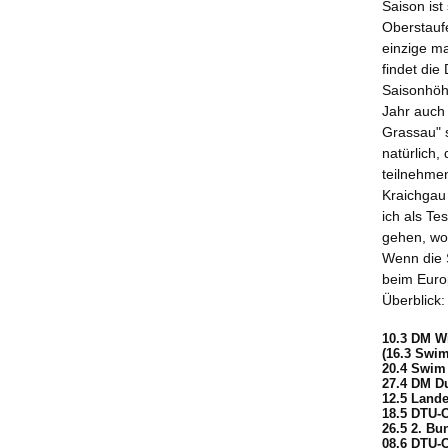
Saison ist
Oberstaufe
einzige ma
findet die
Saisonhöh
Jahr auch
Grassau"
s
natürlich,
teilnehme
Kraichgau 
ich als Te
gehen, wo 
Wenn die S
beim Euro
Überblick:
10.3 DM Wi
(16.3 Swi
20.4 Swim
27.4 DM D
12.5 Land
18.5 DTU-
26.5 2. Bu
08.6 DTU-