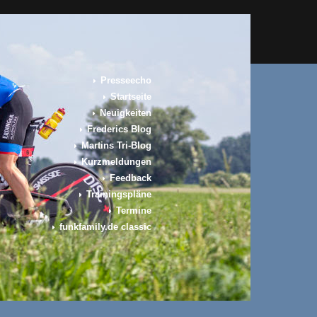
Presseecho
Startseite
Neuigkeiten
Frederics Blog
Martins Tri-Blog
Kurzmeldungen
Feedback
Trainingspläne
Termine
funkfamily.de classic