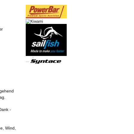
er
sgehend
ag.
Dank -
ze, Wind,