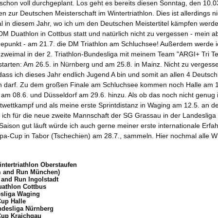
 schon voll durchgeplant. Los geht es bereits diesen Sonntag, den 10.03
n zur Deutschen Meisterschaft im Wintertriathlon. Dies ist allerdings n
l in diesem Jahr, wo ich um den Deutschen Meistertitel kämpfen werde
 DM Duathlon in Cottbus statt und natürlich nicht zu vergessen - mein a
epunkt - am 21.7. die DM Triathlon am Schluchsee! Außerdem werde i
 zweimal in der 2. Triathlon-Bundesliga mit meinem Team
"ARGI+ Tri T
tarten: Am 26.5. in Nürnberg und am 25.8. in Mainz. Nicht zu vergesse
 dass ich dieses Jahr endlich Jugend A bin und somit an allen 4 Deutsc
n darf. Zu dem großen Finale am Schluchsee kommen noch Halle am 1
am 08.6. und Düsseldorf am 29.6. hinzu. Als ob das noch nicht genug 
stwettkampf und als meine erste Sprintdistanz in Waging am 12.5. an de
ich für die neue zweite Mannschaft der SG Grassau in der Landesliga 
aison gut läuft würde ich auch gerne meiner erste internationale Erfa
pa-Cup in Tabor (Tschechien) am 28.7., sammeln. Hier nochmal alle 
ntertriathlon Oberstaufen
m and Run München)
 and Run Ingolstadt
uathlon Cottbus
esliga Waging
Cup Halle
ndesliga Nürnberg
Cup Kraichgau