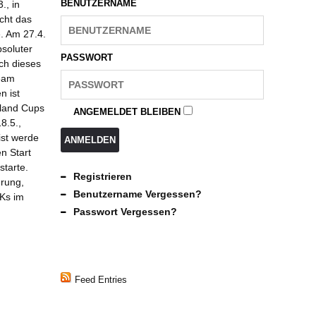
BENUTZERNAME
., in
icht das
. Am 27.4.
bsoluter
PASSWORT
ch dieses
eam
n ist
hland Cups
ANGEMELDET BLEIBEN
8.5.,
ist werde
ANMELDEN
n Start
starte.
Registrieren
hrung,
Benutzername Vergessen?
WKs im
Passwort Vergessen?
Feed Entries