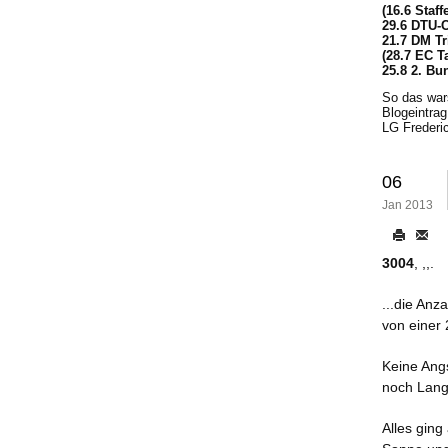
(16.6 Staf
29.6 DTU-
21.7 DM Tr
(28.7 EC T
25.8 2. Bu
So das wars
Blogeintrag
LG Frederi
06
Jan 2013
3004
, ,,.
...die An
von einer
Keine Angs
noch Lang
Alles ging