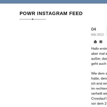
POWR INSTAGRAM FEED
04
Mär 2013
Hallo erst
aber mal e
außer, das
geht auch 
Wie dem au
hatte, de
ich erst e
im rechte
verheilt 
Crosslauf 
vor dem 2-