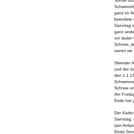
Sonne und
Schwimmbe
ganz im No
beendete i
Samstag s
ganz ande
vor laute
Schnee, j
waren wir
Silvester 
und der d
den 1.1.1
Schwimmen
Schnee un
Am Freitag
Ende hat g
Der Kader
Samstag, 
(am Anfang
Dosis Son