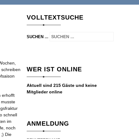
VOLLTEXTSUCHE
SUCHEN ...
n Wochen,
WER IST ONLINE
g schreiben
pfsaison
Aktuell sind 215 Gäste und keine
Mitglieder online
 erhofft
n musste
gsfraktur
o schnell
ten im
ANMELDUNG
fe, noch
;) Die