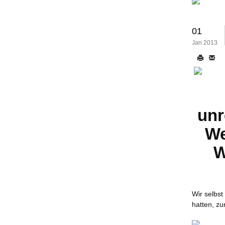
01
Jan 2013
unr
We
W
Wir selbst
hatten, z