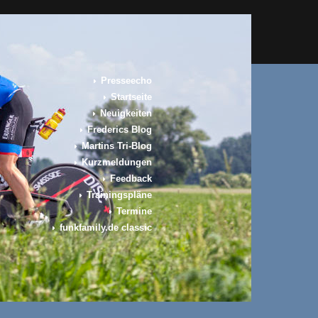
Presseecho
Startseite
Neuigkeiten
Frederics Blog
Martins Tri-Blog
Kurzmeldungen
Feedback
Trainingspläne
Termine
funkfamily.de classic