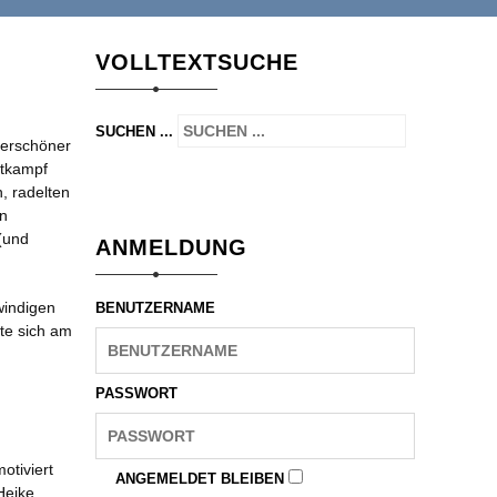
VOLLTEXTSUCHE
SUCHEN ...
erschöner
tkampf
, radelten
en
 (und
ANMELDUNG
windigen
BENUTZERNAME
te sich am
PASSWORT
otiviert
ANGEMELDET BLEIBEN
Heike