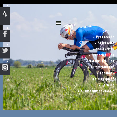
Presseecho
Startseite
Neuigkeiten
Frederics Blog
Martins Tri-Blog
Kurzmeldungen
Feedback
Trainingspläne
Termine
funkfamily.de classic