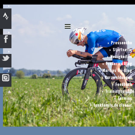
Presseecho
Startseite
Neuigkeiten
Frederics Blog
Martins Tri-Blog
Kurzmeldungen
Feedback
Trainingspläne
Termine
funkfamily.de classic