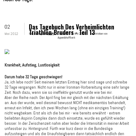
Das Tagebuch Des Verheimlichten
02
Triathlon-Bruders - Teil 13
Mai 2012
Hauptkategorie:
News
Erstellt:
02. Mai 2012
Geschrieben von
Apperdohoffbank
Krankheit, Aufstieg, Lustlosigkeit
Darum habe 32 Tage geschwiegen!
Ja, ich lebe noch! Seit meinem letzten Eintrag hier sind sage und schreibe
32 Tage vergangen. Nicht nur in einer Ironman-Vorbereitung eine sehr lange
Zeit. Noch dazu, wenn sie so ineffektiv genutzt wurde wie bei mir.
Aber der Reihe nach: Der April fing bei mir gleich mit der nächsten Erkältung
an. Aus der wurde, weil diesmal bewusst NICHT medikamentös behandelt,
erneut ein Infekt, den ich zwei Wochen lang (ohne ein einziges Training!)
nicht wegbekam. Erst als ich die bei mir - wie bereits erwähnt - extrem
beliebten Aspirin Complex dann doch einsetzte, wurde es gefühlt wieder
besser. In der Zwischenzeit nahm aber leider die Intensität in meiner Arbeit
unfassbar zu. Hintergrund: Fürth war kurz davor in die Bundesliga
aufzusteigen und als die Unaufsteigbaren dann tatsächlich endlich den