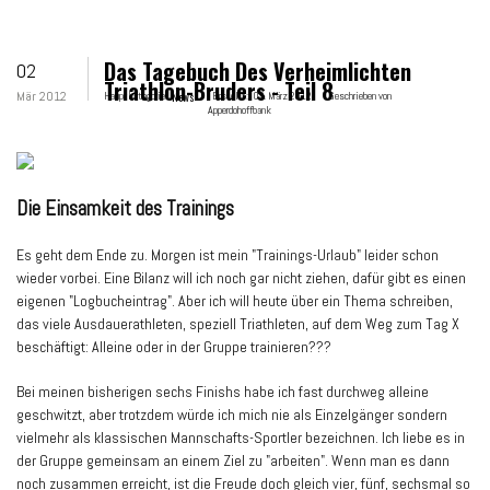
Das Tagebuch Des Verheimlichten
02
Triathlon-Bruders - Teil 8
Mär 2012
Hauptkategorie:
News
Erstellt:
02. März 2012
Geschrieben von
Apperdohoffbank
Die Einsamkeit des Trainings
Es geht dem Ende zu. Morgen ist mein "Trainings-Urlaub" leider schon
wieder vorbei. Eine Bilanz will ich noch gar nicht ziehen, dafür gibt es einen
eigenen "Logbucheintrag". Aber ich will heute über ein Thema schreiben,
das viele Ausdauerathleten, speziell Triathleten, auf dem Weg zum Tag X
beschäftigt: Alleine oder in der Gruppe trainieren???
Bei meinen bisherigen sechs Finishs habe ich fast durchweg alleine
geschwitzt, aber trotzdem würde ich mich nie als Einzelgänger sondern
vielmehr als klassischen Mannschafts-Sportler bezeichnen. Ich liebe es in
der Gruppe gemeinsam an einem Ziel zu "arbeiten". Wenn man es dann
noch zusammen erreicht, ist die Freude doch gleich vier, fünf, sechsmal so