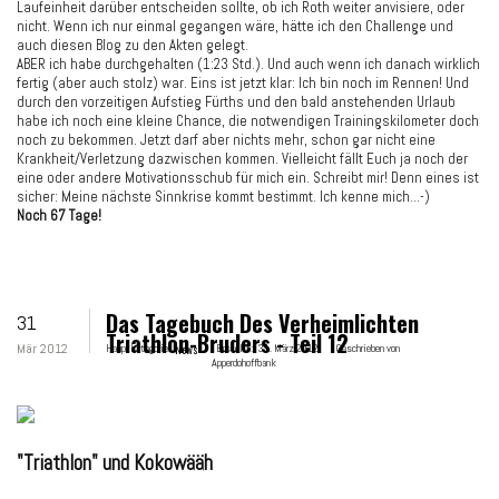
Laufeinheit darüber entscheiden sollte, ob ich Roth weiter anvisiere, oder
nicht. Wenn ich nur einmal gegangen wäre, hätte ich den Challenge und
auch diesen Blog zu den Akten gelegt.
ABER ich habe durchgehalten (1:23 Std.). Und auch wenn ich danach wirklich
fertig (aber auch stolz) war. Eins ist jetzt klar: Ich bin noch im Rennen! Und
durch den vorzeitigen Aufstieg Fürths und den bald anstehenden Urlaub
habe ich noch eine kleine Chance, die notwendigen Trainingskilometer doch
noch zu bekommen. Jetzt darf aber nichts mehr, schon gar nicht eine
Krankheit/Verletzung dazwischen kommen. Vielleicht fällt Euch ja noch der
eine oder andere Motivationsschub für mich ein. Schreibt mir! Denn eines ist
sicher: Meine nächste Sinnkrise kommt bestimmt. Ich kenne mich...-)
Noch 67 Tage!
Das Tagebuch Des Verheimlichten
31
Triathlon-Bruders - Teil 12
Mär 2012
Hauptkategorie:
News
Erstellt:
31. März 2012
Geschrieben von
Apperdohoffbank
"Triathlon" und Kokowääh