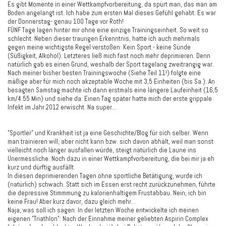
Es gibt Momente in einer Wettkampfvorbereitung, da spürt man, das man am
Boden angelangt ist. Ich habe zum ersten Mal dieses Gefühl gehabt. Es war
der Donnerstag- genau 100 Tage vor Roth!
FÜNF Tage lagen hinter mir ohne eine einzige Trainingseinheit. So weit so
schlecht. Neben dieser traurigen Erkenntnis, hatte ich auch mehrmals
gegen meine wichtigste Regel verstoßen: Kein Sport - keine Sünde
(Süßigkeit, Alkohol). Letzteres ließ mich fast noch mehr deprimieren. Denn
natürlich gab es einen Grund, weshalb der Sport tagelang zweitrangig war.
Nach meiner bisher besten Trainingswoche (Siehe Teil 11!) folgte eine
mäßige aber für mich noch akzeptable Woche mit 3,5 Einheiten (bis Sa.). An
besagten Samstag machte ich dann erstmals eine längere Laufeinheit (16,5
km/4.55 Min) und siehe da: Einen Tag später hatte mich der erste grippale
Infekt im Jahr 2012 erwischt. Na super...
"Sportler" und Krankheit ist ja eine Geschichte/Blog für sich selber. Wenn
man trainieren will, aber nicht kann bzw. sich davon abhält, weil man sonst
vielleicht noch länger ausfallen würde, steigt natürlich die Laune ins
Unermessliche. Noch dazu in einer Wettkampfvorbereitung, die bei mir ja eh
kurz und dürftig ausfällt.
In diesen deprimierenden Tagen ohne sportliche Betätigung, wurde ich
(natürlich) schwach. Statt sich im Essen erst recht zurückzunehmen, führte
die depressive Stimmmung zu kalorienhaltigem Frustabbau. Nein, ich bin
keine Frau! Aber kurz davor, dazu gleich mehr...
Naja, was soll ich sagen: In der letzten Woche entwickelte ich meinen
eigenen "Triathlon": Nach der Einnahme meiner geliebten Aspirin Complex