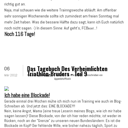
richtig gut an.
Naja, mal schauen wie die weitere Trainngswoche abläuft. Am offenbar
sehr sonnigen Wochenende sollte ich zumindest am freien Sonntag mal
mehr Zeit haben. Was die bessere Hälfte dazu sagt, kann ich Euch natürlich
noch nicht sagen. -) In diesem Sinne: Auf geht’s, FCB
...!
asel
Noch 116 Tage!
Das Tagebuch Des Verheimlichten
06
Triathlon-Bruders - Teil 9
Mär 2012
Hauptkategorie:
News
Erstellt:
06. März 2012
Geschrieben von
Apperdohoffbank
Ich habe eine Blockade!
Gerade einmal drei Wochen mühe ich mich nun im Training wie auch im Blog-
Schreiben ab. Und jetzt das: EINE BLOCKADE!!!!
Nein, keine Angst, Mama (eine treue Leserin meines Blogs, wie ich mir habe
sagen lassen)! Diese Blockade, von der ich hier reden möchte, ist weder im
Rücken, noch an der "Grenze" zu unseren neuen Bundesländern: Es ist die
Blockade im Kopf! Der fehlende Wille, wie bisher nahezu täglich, Sport zu