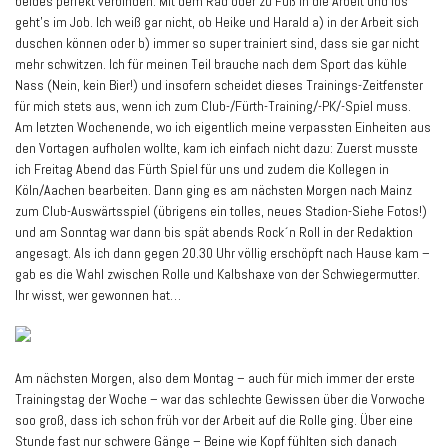
beides perfekt verbinden. Mit dem Rad oder zu Fuß in die Arbeit und los
geht’s im Job. Ich weiß gar nicht, ob Heike und Harald a) in der Arbeit sich
duschen können oder b) immer so super trainiert sind, dass sie gar nicht
mehr schwitzen. Ich für meinen Teil brauche nach dem Sport das kühle
Nass (Nein, kein Bier!) und insofern scheidet dieses Trainings-Zeitfenster
für mich stets aus, wenn ich zum Club-/Fürth-Training/-PK/-Spiel muss.
Am letzten Wochenende, wo ich eigentlich meine verpassten Einheiten aus
den Vortagen aufholen wollte, kam ich einfach nicht dazu: Zuerst musste
ich Freitag Abend das Fürth Spiel für uns und zudem die Kollegen in
Köln/Aachen bearbeiten. Dann ging es am nächsten Morgen nach Mainz
zum Club-Auswärtsspiel (übrigens ein tolles, neues Stadion-Siehe Fotos!)
und am Sonntag war dann bis spät abends Rock´n Roll in der Redaktion
angesagt. Als ich dann gegen 20.30 Uhr völlig erschöpft nach Hause kam –
gab es die Wahl zwischen Rolle und Kalbshaxe von der Schwiegermutter.
Ihr wisst, wer gewonnen hat…
Am nächsten Morgen, also dem Montag – auch für mich immer der erste
Trainingstag der Woche – war das schlechte Gewissen über die Vorwoche
soo groß, dass ich schon früh vor der Arbeit auf die Rolle ging. Über eine
Stunde fast nur schwere Gänge – Beine wie Kopf fühlten sich danach