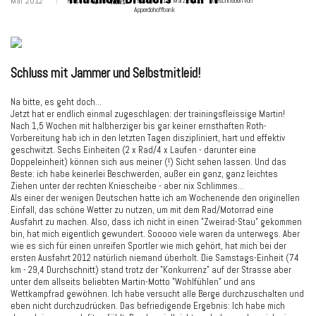
Mär 2012
Hauptkategorie:
News
Erstellt:
19. März 2012
Geschrieben von
Apperdohoffbank
Schluss mit Jammer und Selbstmitleid!
Na bitte, es geht doch...
Jetzt hat er endlich einmal zugeschlagen: der trainingsfleissige Martin!
Nach 1,5 Wochen mit halbherziger bis gar keiner ernsthaften Roth-
Vorbereitung hab ich in den letzten Tagen diszipliniert, hart und effektiv
geschwitzt. Sechs Einheiten (2 x Rad/4 x Laufen - darunter eine
Doppeleinheit) können sich aus meiner (!) Sicht sehen lassen. Und das
Beste: ich habe keinerlei Beschwerden, außer ein ganz, ganz leichtes
Ziehen unter der rechten Kniescheibe - aber nix Schlimmes...
Als einer der wenigen Deutschen hatte ich am Wochenende den originellen
Einfall, das schöne Wetter zu nutzen, um mit dem Rad/Motorrad eine
Ausfahrt zu machen. Also, dass ich nicht in einen "Zweirad-Stau" gekommen
bin, hat mich eigentlich gewundert. Sooooo viele waren da unterwegs. Aber
wie es sich für einen unreifen Sportler wie mich gehört, hat mich bei der
ersten Ausfahrt 2012 natürlich niemand überholt. Die Samstags-Einheit (74
km - 29,4 Durchschnitt) stand trotz der "Konkurrenz" auf der Strasse aber
unter dem allseits beliebten Martin-Motto "Wohlfühlen" und ans
Wettkampfrad gewöhnen. Ich habe versucht alle Berge durchzuschalten und
eben nicht durchzudrücken. Das befriedigende Ergebnis: Ich habe mich