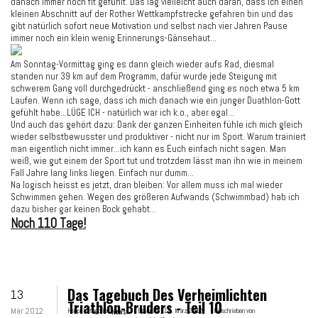
danach immer noch fit gefühlt. Das lag vielleicht auch daran, dass ich einen
kleinen Abschnitt auf der Rother Wettkampfstrecke gefahren bin und das
gibt natürlich sofort neue Motivation und selbst nach vier Jahren Pause
immer noch ein klein wenig Erinnerungs-Gänsehaut...
Am Sonntag-Vormittag ging es dann gleich wieder aufs Rad, diesmal
standen nur 39 km auf dem Programm, dafür wurde jede Steigung mit
schwerem Gang voll durchgedrückt - anschließend ging es noch etwa 5 km
Laufen. Wenn ich sage, dass ich mich danach wie ein junger Duathlon-Gott
gefühlt habe...LÜGE ICH - natürlich war ich k.o., aber egal...
Und auch das gehört dazu: Dank der ganzen Einheiten fühle ich mich gleich
wieder selbstbewusster und produktiver - nicht nur im Sport. Warum trainiert
man eigentlich nicht immer...ich kann es Euch einfach nicht sagen. Man
weiß, wie gut einem der Sport tut und trotzdem lässt man ihn wie in meinem
Fall Jahre lang links liegen. Einfach nur dumm...
Na logisch heisst es jetzt, dran bleiben: Vor allem muss ich mal wieder
Schwimmen gehen. Wegen des größeren Aufwands (Schwimmbad) hab ich
dazu bisher gar keinen Bock gehabt...
Noch 110 Tage!
Das Tagebuch Des Verheimlichten
13
Triathlon-Bruders - Teil 10
Mär 2012
Hauptkategorie:
News
Erstellt:
13. März 2012
Geschrieben von