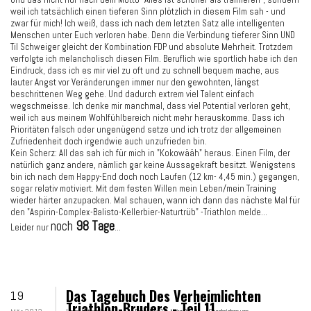
weil ich tatsächlich einen tieferen Sinn plötzlich in diesem Film sah - und
zwar für mich! Ich weiß, dass ich nach dem letzten Satz alle intelligenten
Menschen unter Euch verloren habe. Denn die Verbindung tieferer Sinn UND
Til Schweiger gleicht der Kombination FDP und absolute Mehrheit. Trotzdem
verfolgte ich melancholisch diesen Film. Beruflich wie sportlich habe ich den
Eindruck, dass ich es mir viel zu oft und zu schnell bequem mache, aus
lauter Angst vor Veränderungen immer nur den gewohnten, längst
beschrittenen Weg gehe. Und dadurch extrem viel Talent einfach
wegschmeisse. Ich denke mir manchmal, dass viel Potential verloren geht,
weil ich aus meinem Wohlfühlbereich nicht mehr herauskomme. Dass ich
Prioritäten falsch oder ungenügend setze und ich trotz der allgemeinen
Zufriedenheit doch irgendwie auch unzufrieden bin.
Kein Scherz: All das sah ich für mich in "Kokowääh" heraus. Einen Film, der
natürlich ganz andere, nämlich gar keine Aussagekraft besitzt. Wenigstens
bin ich nach dem Happy-End doch noch Laufen (12 km- 4,45 min.) gegangen,
sogar relativ motiviert. Mit dem festen Willen mein Leben/mein Training
wieder härter anzupacken. Mal schauen, wann ich dann das nächste Mal für
den "Aspirin-Complex-Balisto-Kellerbier-Naturtrüb" -Triathlon melde...
noch
98 Tage
Leider nur
...
Das Tagebuch Des Verheimlichten
19
Triathlon-Bruders - Teil 11