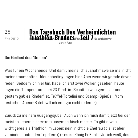
Das Tagebuch Des Verheimlichten
26
Triathlon-Bruders - Teil 7
Feb 2012
Hauptkategorie:
News
Erstellt:
26. Februar 2012
Geschrieben von
Martin Funk
Die Geilheit des "Dreiers"
Was für ein Wochenende! Und damit meine ich ausnahmsweise mal nicht
meine traumhaften Urlaubsbedingungen hier. Aber wenn wir gerade davon
reden: Seitdem ich hier bin, habe ich erst zwei Wolken gesehen, heute
lagen die Temperaturen bei 23 Grad- im Schatten wohlgemerkt - und
gestern gab es Rinderfilet, Trüffel-Tortelini und Scampi-Spieße... Vom
restlichen Abend-Bufett will ich erst gar nicht reden...-)
Zurück zu meinem Ausgangsjubel: Auch wenn ich mich damit jetzt bei den
meisten Lesern hier extrem unsympathisch mache: Es gibt etwas
wichtigeres als Triathlon im Leben: nein, nicht die Ehefrau (die ist aber
zumindest unter den Top-Ten-))) - es ist König Fußball!!! Ja, ich weiß, dass