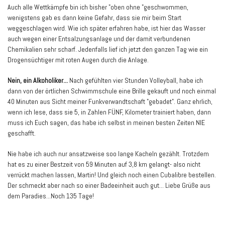
Auch alle Wettkämpfe bin ich bisher "oben ohne "geschwommen,
wenigstens gab es dann keine Gefahr, dass sie mir beim Start
weggeschlagen wird. Wie ich später erfahren habe, ist hier das Wasser
auch wegen einer Entsalzungsanlage und der damit verbundenen
Chemikalien sehr scharf. Jedenfalls lief ich jetzt den ganzen Tag wie ein
Drogensüchtiger mit roten Augen durch die Anlage.
Nein, ein Alkoholiker...
Nach gefühlten vier Stunden Volleyball, habe ich
dann von der örtlichen Schwimmschule eine Brille gekauft und noch einmal
40 Minuten aus Sicht meiner Funkverwandtschaft "gebadet". Ganz ehrlich,
wenn ich lese, dass sie 5, in Zahlen FÜNF, Kilometer trainiert haben, dann
muss ich Euch sagen, das habe ich selbst in meinen besten Zeiten NIE
geschafft.
Nie habe ich auch nur ansatzweise soo lange Kacheln gezählt. Trotzdem
hat es zu einer Bestzeit von 59 Minuten auf 3,8 km gelangt- also nicht
verrückt machen lassen, Martin! Und gleich noch einen Cubalibre bestellen.
Der schmeckt aber nach so einer Badeeinheit auch gut... Liebe Grüße aus
dem Paradies...Noch 135 Tage!