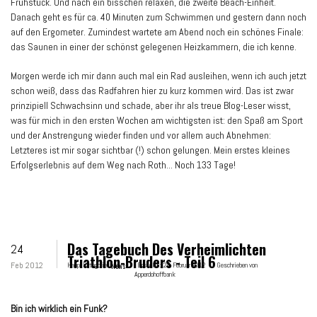
Frühstück. Und nach ein bisschen relaxen, die zweite Beach-Einheit.
Danach geht es für ca. 40 Minuten zum Schwimmen und gestern dann noch
auf den Ergometer. Zumindest wartete am Abend noch ein schönes Finale:
das Saunen in einer der schönst gelegenen Heizkammern, die ich kenne.
Morgen werde ich mir dann auch mal ein Rad ausleihen, wenn ich auch jetzt
schon weiß, dass das Radfahren hier zu kurz kommen wird. Das ist zwar
prinzipiell Schwachsinn und schade, aber ihr als treue Blog-Leser wisst,
was für mich in den ersten Wochen am wichtigsten ist: den Spaß am Sport
und der Anstrengung wieder finden und vor allem auch Abnehmen:
Letzteres ist mir sogar sichtbar (!) schon gelungen. Mein erstes kleines
Erfolgserlebnis auf dem Weg nach Roth... Noch 133 Tage!
Das Tagebuch Des Verheimlichten
24
Triathlon-Bruders - Teil 6
Feb 2012
Hauptkategorie:
News
Erstellt:
24. Februar 2012
Geschrieben von
Apperdohoffbank
Bin ich wirklich ein Funk?