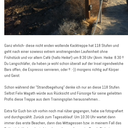
Ganz ehrlich- diese nicht enden wollende Kacktreppe hat 118 Stufen und
geht nach einer sowieso extrem anstrengenden Laufeinheit ohne
Frühstück und vor allem Café (hallo Heike!) um 8:30 Uhr (Anm. Heike: 8.30 !!
Du Langschläfer, da haben ja wohl schon überall auf der Insel irgendwelche
Bars offen, die Espresso servieren, oder !! :-)) morgens richtig auf Körper
und Geist.
Schon während der "Strandbegehung" denke ich nur an diese 118 Stufen.
Selbst Felix Magath würde aus Rücksicht und Fürsorge für seine geliebten
Profis diese Treppe aus dem Trainingsplan herausnehmen...
Extra für Euch bin ich vorhin noch mal rüber gegangen, habe sie fotografiert
und durchgezählt. Zurück zum Tagesablauf: Um 10:30 Uhr wartet dann
immer das erste Beachen, dann das Mittagessen bzw. in meinem Fall das