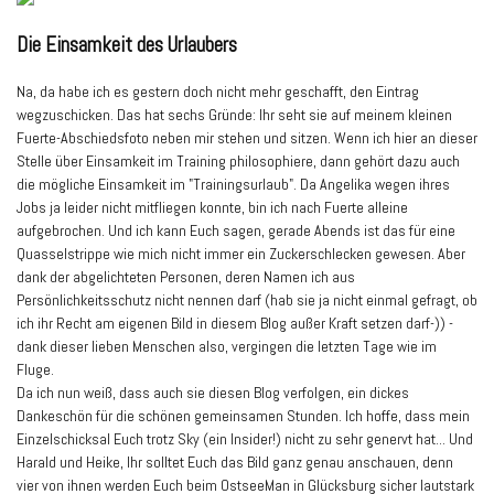
Die Einsamkeit des Urlaubers
Na, da habe ich es gestern doch nicht mehr geschafft, den Eintrag
wegzuschicken. Das hat sechs Gründe: Ihr seht sie auf meinem kleinen
Fuerte-Abschiedsfoto neben mir stehen und sitzen. Wenn ich hier an dieser
Stelle über Einsamkeit im Training philosophiere, dann gehört dazu auch
die mögliche Einsamkeit im "Trainingsurlaub". Da Angelika wegen ihres
Jobs ja leider nicht mitfliegen konnte, bin ich nach Fuerte alleine
aufgebrochen. Und ich kann Euch sagen, gerade Abends ist das für eine
Quasselstrippe wie mich nicht immer ein Zuckerschlecken gewesen. Aber
dank der abgelichteten Personen, deren Namen ich aus
Persönlichkeitsschutz nicht nennen darf (hab sie ja nicht einmal gefragt, ob
ich ihr Recht am eigenen Bild in diesem Blog außer Kraft setzen darf-)) -
dank dieser lieben Menschen also, vergingen die letzten Tage wie im
Fluge.
Da ich nun weiß, dass auch sie diesen Blog verfolgen, ein dickes
Dankeschön für die schönen gemeinsamen Stunden. Ich hoffe, dass mein
Einzelschicksal Euch trotz Sky (ein Insider!) nicht zu sehr genervt hat... Und
Harald und Heike, Ihr solltet Euch das Bild ganz genau anschauen, denn
vier von ihnen werden Euch beim OstseeMan in Glücksburg sicher lautstark