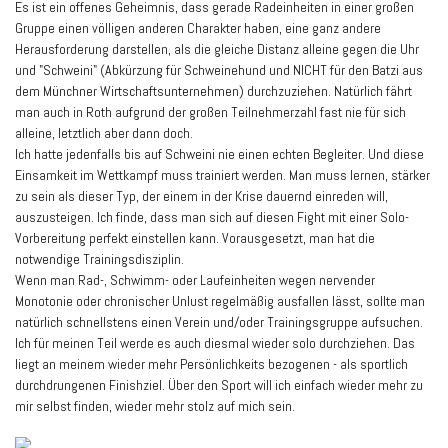
Es ist ein offenes Geheimnis, dass gerade Radeinheiten in einer großen
Gruppe einen völligen anderen Charakter haben, eine ganz andere
Herausforderung darstellen, als die gleiche Distanz alleine gegen die Uhr
und "Schweini" (Abkürzung für Schweinehund und NICHT für den Batzi aus
dem Münchner Wirtschaftsunternehmen) durchzuziehen. Natürlich fährt
man auch in Roth aufgrund der großen Teilnehmerzahl fast nie für sich
alleine, letztlich aber dann doch.
Ich hatte jedenfalls bis auf Schweini nie einen echten Begleiter. Und diese
Einsamkeit im Wettkampf muss trainiert werden. Man muss lernen, stärker
zu sein als dieser Typ, der einem in der Krise dauernd einreden will,
auszusteigen. Ich finde, dass man sich auf diesen Fight mit einer Solo-
Vorbereitung perfekt einstellen kann. Vorausgesetzt, man hat die
notwendige Trainingsdisziplin.
Wenn man Rad-, Schwimm- oder Laufeinheiten wegen nervender
Monotonie oder chronischer Unlust regelmäßig ausfallen lässt, sollte man
natürlich schnellstens einen Verein und/oder Trainingsgruppe aufsuchen.
Ich für meinen Teil werde es auch diesmal wieder solo durchziehen. Das
liegt an meinem wieder mehr Persönlichkeits bezogenen - als sportlich
durchdrungenen Finishziel. Über den Sport will ich einfach wieder mehr zu
mir selbst finden, wieder mehr stolz auf mich sein.