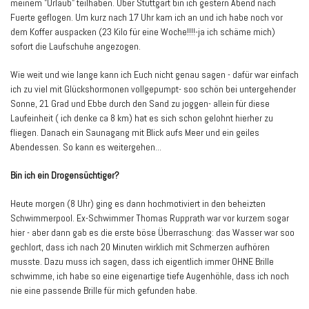
meinem "Urlaub" teilhaben. Über Stuttgart bin ich gestern Abend nach
Fuerte geflogen. Um kurz nach 17 Uhr kam ich an und ich habe noch vor
dem Koffer auspacken (23 Kilo für eine Woche!!!!-ja ich schäme mich)
sofort die Laufschuhe angezogen.
Wie weit und wie lange kann ich Euch nicht genau sagen - dafür war einfach
ich zu viel mit Glückshormonen vollgepumpt- soo schön bei untergehender
Sonne, 21 Grad und Ebbe durch den Sand zu joggen- allein für diese
Laufeinheit ( ich denke ca 8 km) hat es sich schon gelohnt hierher zu
fliegen. Danach ein Saunagang mit Blick aufs Meer und ein geiles
Abendessen. So kann es weitergehen...
Bin ich ein Drogensüchtiger?
Heute morgen (8 Uhr) ging es dann hochmotiviert in den beheizten
Schwimmerpool. Ex-Schwimmer Thomas Rupprath war vor kurzem sogar
hier - aber dann gab es die erste böse Überraschung: das Wasser war soo
gechlort, dass ich nach 20 Minuten wirklich mit Schmerzen aufhören
musste. Dazu muss ich sagen, dass ich eigentlich immer OHNE Brille
schwimme, ich habe so eine eigenartige tiefe Augenhöhle, dass ich noch
nie eine passende Brille für mich gefunden habe.