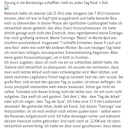
Sprung in die Bundesliga schafften, hieß es jeden Tag Rock´n Roll.
Natürlich hätte ich abends (ab 21 Uhr) oder morgens (ab 7 Uhr) trainieren
können, aber ich war im Kopf total ausgebrannt und hatte keinerlei Biss,
mich zu überwinden. In dieser Phase der sportlichen Lustlosigkeit habe ich
tatsächlich daran gedacht, das alles (hier) hinzuschmeissen. Ich hatte
ehrlich gesagt auch nicht den Eindruck, dass irgendjemand meine Einträge
hier noch großartig vermisst. Meine Trainings-"Bilanz" im Monat April war
insofern erschreckend: Insgesamt: 7 schlaffe Einheiten, davon 5 Lauf und
zwei Rad - mehr war nicht! Mit anderen Worten: Bis zum heutigen Tag habe
ich noch kein richtiges, konsequentes Schwimmtraining begonnen. Alles
keine guten Voraussetzungen, um in Roth zu finishen...
Ich muss zugeben, dass ich noch nie ein so schlechtes Gefühl hatte, die
Ziellinie dort tatsächlich zu überqueren. Ich wusste von vornherein, dass
mein wohl letzter Anlauf auch mein schwierigster wird. Mein letztes, und
damit sechstes Lagdistanz-Finish liegt ja nunmehr fast vier Jahr zurück. Der
große Reiz, sich erneut den ganzen Tag zu quälen, ist etwas verflogen. Ich
muss prinzipiell niemandem mehr etwas beweisen. Schon gar nicht mir
selber. Trotzdem soll dieser Eintrag nicht der letzte sein. Ich will noch nicht
aufgeben. Das weiß ich seit gestern. Seit dem 1. Mai - dem "Tag der Arbeit"
oder soll ich sagen: dem "Tag der Qual". Ich habe eine 17,5-Km-Laufeinheit
absolviert. Bei glühender Hitze, direkt am Kanal. Ziel dieses "Trainings" war
festzustellen, ob ich mich wirklich noch extrem quälen kann - selbst wenn
die Reserven aufgebraucht sind. Ich habe deswegen vorher und während
dessen bewusst nichts getrunken. Und nach nach ca. 12 KM war ich dann
tatsächlich extrem fertig. Ich hatte mir aber zuvor geschworen, dass diese