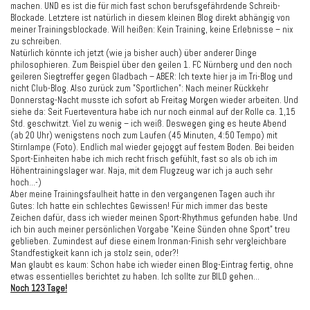
machen. UND es ist die für mich fast schon berufsgefährdende Schreib-
Blockade. Letztere ist natürlich in diesem kleinen Blog direkt abhängig von
meiner Trainingsblockade. Will heißen: Kein Training, keine Erlebnisse – nix
zu schreiben.
Natürlich könnte ich jetzt (wie ja bisher auch) über anderer Dinge
philosophieren. Zum Beispiel über den geilen 1. FC Nürnberg und den noch
geileren Siegtreffer gegen Gladbach – ABER: Ich texte hier ja im Tri-Blog und
nicht Club-Blog. Also zurück zum "Sportlichen": Nach meiner Rückkehr
Donnerstag-Nacht musste ich sofort ab Freitag Morgen wieder arbeiten. Und
siehe da: Seit Fuerteventura habe ich nur noch einmal auf der Rolle ca. 1,15
Std. geschwitzt. Viel zu wenig – ich weiß. Deswegen ging es heute Abend
(ab 20 Uhr) wenigstens noch zum Laufen (45 Minuten, 4:50 Tempo) mit
Stirnlampe (Foto). Endlich mal wieder gejoggt auf festem Boden. Bei beiden
Sport-Einheiten habe ich mich recht frisch gefühlt, fast so als ob ich im
Höhentrainingslager war. Naja, mit dem Flugzeug war ich ja auch sehr
hoch…-)
Aber meine Trainingsfaulheit hatte in den vergangenen Tagen auch ihr
Gutes: Ich hatte ein schlechtes Gewissen! Für mich immer das beste
Zeichen dafür, dass ich wieder meinen Sport-Rhythmus gefunden habe. Und
ich bin auch meiner persönlichen Vorgabe "Keine Sünden ohne Sport" treu
geblieben. Zumindest auf diese einem Ironman-Finish sehr vergleichbare
Standfestigkeit kann ich ja stolz sein, oder?!
Man glaubt es kaum: Schon habe ich wieder einen Blog-Eintrag fertig, ohne
etwas essentielles berichtet zu haben. Ich sollte zur BILD gehen…
Noch 123 Tage!