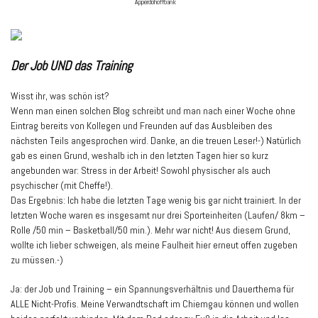
Apperdohoffbank
Der Job UND das Training
Wisst ihr, was schön ist?
Wenn man einen solchen Blog schreibt und man nach einer Woche ohne
Eintrag bereits von Kollegen und Freunden auf das Ausbleiben des
nächsten Teils angesprochen wird. Danke, an die treuen Leser!-) Natürlich
gab es einen Grund, weshalb ich in den letzten Tagen hier so kurz
angebunden war: Stress in der Arbeit! Sowohl physischer als auch
psychischer (mit Cheffe!).
Das Ergebnis: Ich habe die letzten Tage wenig bis gar nicht trainiert. In der
letzten Woche waren es insgesamt nur drei Sporteinheiten (Laufen/ 8km –
Rolle /50 min – Basketball/50 min.). Mehr war nicht! Aus diesem Grund,
wollte ich lieber schweigen, als meine Faulheit hier erneut offen zugeben
zu müssen.-)
Ja: der Job und Training – ein Spannungsverhältnis und Dauerthema für
ALLE Nicht-Profis. Meine Verwandtschaft im Chiemgau können und wollen