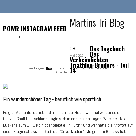
Martins Tri-Blog
POWR INSTAGRAM FEED
Das Tagebuch
08
Des
Mai 2012
Verheimlichten
Triathlon-Bruders - Teil
14
Hauptkategorie:
News
Erstellt:
08. Mai 2012
Geschrieben von
Apperdohoffbank
Ein wunderschöner Tag - beruflich wie sportlich
Es gibt Momente, da liebe ich meinen Job. Heute war mal wieder so einer:
Ganz Fußball-Deutschland fragte sich in den letzten Tagen: Wechselt Mike
Büskens zum 1. FC Köln oder bleibt er in Fürth? Und wer hatte die Antwort auf
diese Frage exklusiv im Blatt: der "Onkel Maddin". Mit großem Genuss habe