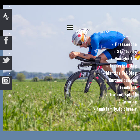
Presseecho
Startseite
Neuigkeiten
Frederics Blog
Martins Tri-Blog
Kurzmeldungen
Feedback
Trainingspläne
Termine
funkfamily.de classic