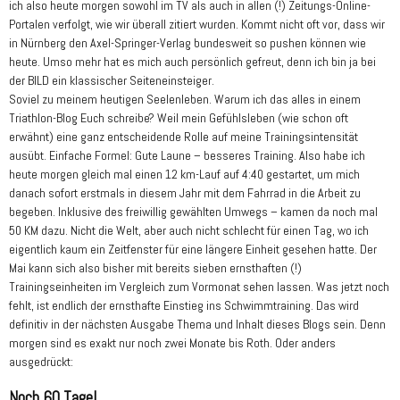
ich also heute morgen sowohl im TV als auch in allen (!) Zeitungs-Online-
Portalen verfolgt, wie wir überall zitiert wurden. Kommt nicht oft vor, dass wir
in Nürnberg den Axel-Springer-Verlag bundesweit so pushen können wie
heute. Umso mehr hat es mich auch persönlich gefreut, denn ich bin ja bei
der BILD ein klassischer Seiteneinsteiger.
Soviel zu meinem heutigen Seelenleben. Warum ich das alles in einem
Triathlon-Blog Euch schreibe? Weil mein Gefühlsleben (wie schon oft
erwähnt) eine ganz entscheidende Rolle auf meine Trainingsintensität
ausübt. Einfache Formel: Gute Laune – besseres Training. Also habe ich
heute morgen gleich mal einen 12 km-Lauf auf 4:40 gestartet, um mich
danach sofort erstmals in diesem Jahr mit dem Fahrrad in die Arbeit zu
begeben. Inklusive des freiwillig gewählten Umwegs – kamen da noch mal
50 KM dazu. Nicht die Welt, aber auch nicht schlecht für einen Tag, wo ich
eigentlich kaum ein Zeitfenster für eine längere Einheit gesehen hatte. Der
Mai kann sich also bisher mit bereits sieben ernsthaften (!)
Trainingseinheiten im Vergleich zum Vormonat sehen lassen. Was jetzt noch
fehlt, ist endlich der ernsthafte Einstieg ins Schwimmtraining. Das wird
definitiv in der nächsten Ausgabe Thema und Inhalt dieses Blogs sein. Denn
morgen sind es exakt nur noch zwei Monate bis Roth. Oder anders
ausgedrückt:
Noch 60 Tage!