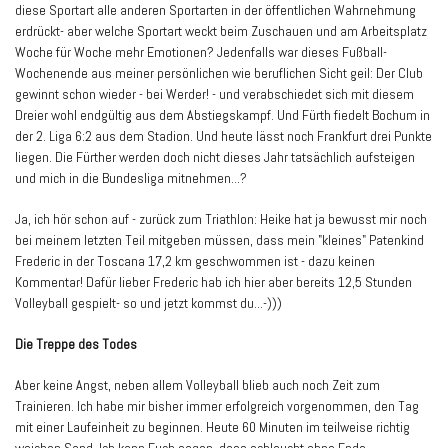
diese Sportart alle anderen Sportarten in der öffentlichen Wahrnehmung
erdrückt- aber welche Sportart weckt beim Zuschauen und am Arbeitsplatz
Woche für Woche mehr Emotionen? Jedenfalls war dieses Fußball-
Wochenende aus meiner persönlichen wie beruflichen Sicht geil: Der Club
gewinnt schon wieder - bei Werder! - und verabschiedet sich mit diesem
Dreier wohl endgültig aus dem Abstiegskampf. Und Fürth fiedelt Bochum in
der 2. Liga 6:2 aus dem Stadion. Und heute lässt noch Frankfurt drei Punkte
liegen. Die Fürther werden doch nicht dieses Jahr tatsächlich aufsteigen
und mich in die Bundesliga mitnehmen...?
Ja, ich hör schon auf - zurück zum Triathlon: Heike hat ja bewusst mir noch
bei meinem letzten Teil mitgeben müssen, dass mein "kleines" Patenkind
Frederic in der Toscana 17,2 km geschwommen ist - dazu keinen
Kommentar! Dafür lieber Frederic hab ich hier aber bereits 12,5 Stunden
Volleyball gespielt- so und jetzt kommst du...-)))
Die Treppe des Todes
Aber keine Angst, neben allem Volleyball blieb auch noch Zeit zum
Trainieren. Ich habe mir bisher immer erfolgreich vorgenommen, den Tag
mit einer Laufeinheit zu beginnen. Heute 60 Minuten im teilweise richtig
weichen Sand. Ich kann Euch sagen, dass schlaucht ohne Ende...