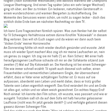
folgten (nach schlechter Wechselzeit) drei Balistos während der Champions
League-Übertragung. Und einen Tag später (also ein sehr langer Wechsel)
ging ich über, ein Bier zu trinken: Ein leckeren, naturtrüben Gerstensaft in
einem wunderschönen und warmen Biergarten zu Aschaffenburg. Die
Momente des Genusses waren schön, um nicht zu sagen lecker - doch das
wirklich dicke Ende kam am nächsten Nachmittag vor dem TV...
Ich kann Eure Fragezeichen förmlich spüren. Was zum Henker hat der selbst
für Til Schweigers Verhältnisse extrem dünne Kinofilm "Kokowääh" in diesem
Blog verloren. Das will ich Euch sagen und da wären wir dann auch beim
"dicken Ende" meiner Horrorwoche:
Am Donnerstag fühlte ich mich wieder deutlich gesünder und wusste: Jetzt
muss ich wieder Sport machen! Also zog ich mir meine Laufsachen an, nein
um genau zu sagen: Ich zog sie mir halb (!) an. Kein Scherz: Mit einer halb
heraufgezogenen Laufhose schaute ich mir an der Sofakante sitzend zum
zweiten (!) Mal auf Sky Kokowääh an. Die Handlung ist bei einem Schweiger-
Film wie immer schnell erzählt: Til spielt auch diesmal sich selber, einen
Frauenhelden und vermeintlichen Lebemann-Single, der überraschend
erfährt, dass er Vater einer achtjährigen Tochter ist. Er muss auf sie
aufpassen, überdenkt sein Leben und merkt dabei, dass er trotz großer
Talente sein Leben eigentlich wegwirft. Das Kind verändert ihn und am Ende
ist alles gut, schön und vor allem weich gezeichnet. Ein echtes Happy-End!
Noch einmal: Ich kannte den Film schon, ich wusste, was passiert und wie er
ausgeht. Trotzdem saß ich da auf dem Sofa mit halb herunter gelassener
Laufhose (nicht was Ihr jetzt gerade denkt!!-)) und verfolgte gebannt diesen
gaaanz dünnen Schweiger-Film.
Und das nicht nur nach dem Motto "Alles ist schöner als trainieren", sondern