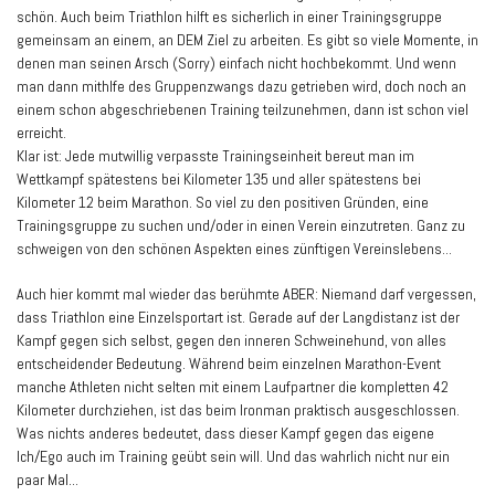
schön. Auch beim Triathlon hilft es sicherlich in einer Trainingsgruppe
gemeinsam an einem, an DEM Ziel zu arbeiten. Es gibt so viele Momente, in
denen man seinen Arsch (Sorry) einfach nicht hochbekommt. Und wenn
man dann mithlfe des Gruppenzwangs dazu getrieben wird, doch noch an
einem schon abgeschriebenen Training teilzunehmen, dann ist schon viel
erreicht.
Klar ist: Jede mutwillig verpasste Trainingseinheit bereut man im
Wettkampf spätestens bei Kilometer 135 und aller spätestens bei
Kilometer 12 beim Marathon. So viel zu den positiven Gründen, eine
Trainingsgruppe zu suchen und/oder in einen Verein einzutreten. Ganz zu
schweigen von den schönen Aspekten eines zünftigen Vereinslebens...
Auch hier kommt mal wieder das berühmte ABER: Niemand darf vergessen,
dass Triathlon eine Einzelsportart ist. Gerade auf der Langdistanz ist der
Kampf gegen sich selbst, gegen den inneren Schweinehund, von alles
entscheidender Bedeutung. Während beim einzelnen Marathon-Event
manche Athleten nicht selten mit einem Laufpartner die kompletten 42
Kilometer durchziehen, ist das beim Ironman praktisch ausgeschlossen.
Was nichts anderes bedeutet, dass dieser Kampf gegen das eigene
Ich/Ego auch im Training geübt sein will. Und das wahrlich nicht nur ein
paar Mal...