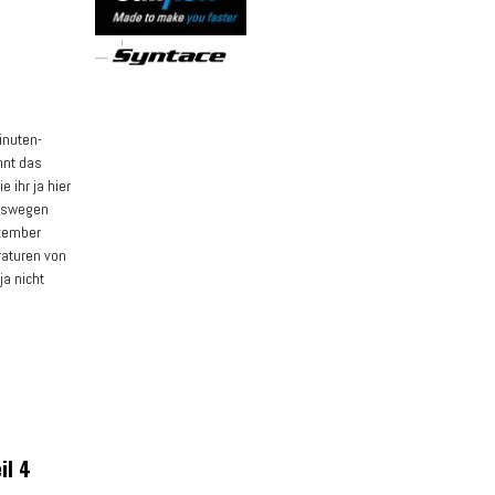
inuten-
hnt das
 ihr ja hier
Deswegen
ezember
raturen von
ja nicht
il 4