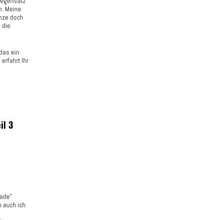
 Gegensatz
n. Meine
anze doch
 die
das ein
erfahrt Ihr
il 3
lade"
n auch ich