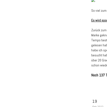
So viel zum
Es wird spor
Zurück zum 
Marke gekna
Tempo besti
gelesen hab
habe ich sp
besucht hab
über 20 Gra
schon wied
Noch 137 
19
Feb 2012