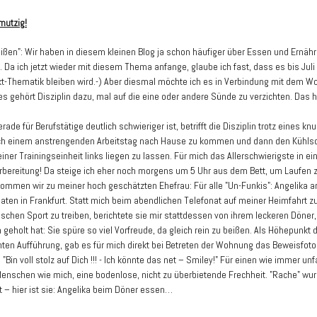
mutzig!
ißen": Wir haben in diesem kleinen Blog ja schon häufiger über Essen und Ernäh
 Da ich jetzt wieder mit diesem Thema anfange, glaube ich fast, dass es bis Jul
-Thematik bleiben wird.-) Aber diesmal möchte ich es in Verbindung mit dem Wor
es gehört Disziplin dazu, mal auf die eine oder andere Sünde zu verzichten. Das h
ade für Berufstätige deutlich schwieriger ist, betrifft die Disziplin trotz eines kn
h einem anstrengenden Arbeitstag nach Hause zu kommen und dann den Kühls
ner Trainingseinheit links liegen zu lassen. Für mich das Allerschwierigste in ei
rbereitung! Da steige ich eher noch morgens um 5 Uhr aus dem Bett, um Laufen 
ommen wir zu meiner hoch geschätzten Ehefrau: Für alle "Un-Funkis": Angelika ar
aten in Frankfurt. Statt mich beim abendlichen Telefonat auf meiner Heimfahrt z
sschen Sport zu treiben, berichtete sie mir stattdessen von ihrem leckeren Döner,
geholt hat: Sie spüre so viel Vorfreude, da gleich rein zu beißen. Als Höhepunkt 
en Aufführung, gab es für mich direkt bei Betreten der Wohnung das Beweisfoto (
"Bin voll stolz auf Dich !!! - Ich könnte das net – Smiley!" Für einen wie immer un
enschen wie mich, eine bodenlose, nicht zu überbietende Frechheit. "Rache" wur
 – hier ist sie: Angelika beim Döner essen…