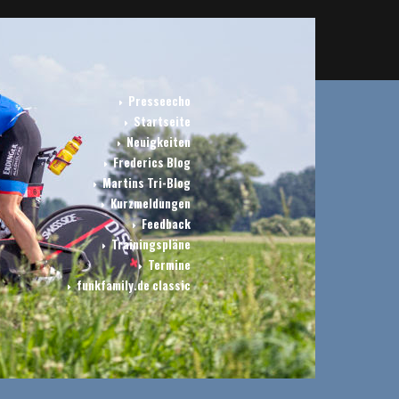
Presseecho
Startseite
Neuigkeiten
Frederics Blog
Martins Tri-Blog
Kurzmeldungen
Feedback
Trainingspläne
Termine
funkfamily.de classic