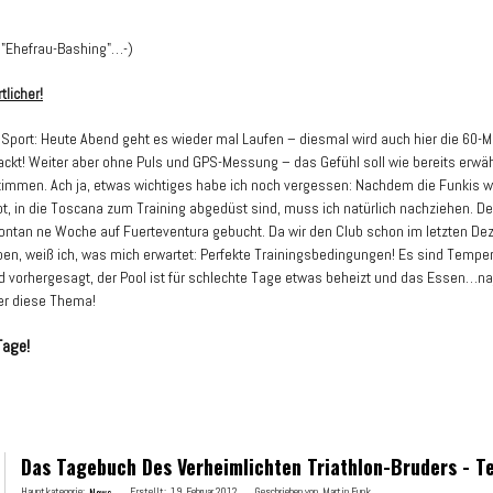
 "Ehefrau-Bashing"…-)
tlicher!
Sport: Heute Abend geht es wieder mal Laufen – diesmal wird auch hier die 60-M
ckt! Weiter aber ohne Puls und GPS-Messung – das Gefühl soll wie bereits erwä
mmen. Ach ja, etwas wichtiges habe ich noch vergessen: Nachdem die Funkis wie
t, in die Toscana zum Training abgedüst sind, muss ich natürlich nachziehen. 
ontan ne Woche auf Fuerteventura gebucht. Da wir den Club schon im letzten D
en, weiß ich, was mich erwartet: Perfekte Trainingsbedingungen! Es sind Tempe
d vorhergesagt, der Pool ist für schlechte Tage etwas beheizt und das Essen…na
er diese Thema!
Tage!
Das Tagebuch Des Verheimlichten Triathlon-Bruders - Te
Hauptkategorie:
News
Erstellt:
19. Februar 2012
Geschrieben von
Martin Funk