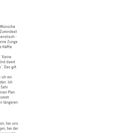
, Wünsche
 Zumindest
enstisch -
meine Zunge
 Hälfte:
e ´Keine
 Und damit
. Das gilt
 ich mir
den. Ich
 Sehr
inen Plan
kommt.
en längeren
on, bei uns
en, bei der