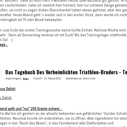
en "Ausfahrt" habe ich mich nach 5 Monaten Pause, überraschend gut gefühlt. Im
en Laufeinheiten, habe ich ziemlich hart trainiert, fast nur schwere Gänge getrete
oßen, um nicht zu sagen dicken Oberschenkel haben etwas geblutet, aber das g
rkraftet. Heute Abend geht´s wieder rauf in den ersten Stock, dann werde ich noch
intönigkeit mit TV oder Musik bekämpfen.
nn zum Ende der ersten Trainingswoche meine fünfte Einheit. Nächste Woche wird 
hr - Denn ab Donnerstag verreise ich mit Euch! Wo das Trainingslager stattfindet, 
Teil...-)
age...
Das Tagebuch Des Verheimlichten Triathlon-Bruders - Te
Hauptkategorie:
News
Erstellt:
16. Februar 2012
Geschrieben von
Martin Funk
 Delicti
ckend gelb und "nur" 209 Gramm schwer...
ehn Mal bin ich gestern an der allseits bekannten wie gefährlichen "Sünder-Schub
hlichen. Neunmal konnte ich widerstehen, sie zu öffnen. Aber irgendwann bin ebe
egen in das "Reich des Bösen", in das Feindesland aller Diätfanatiker und