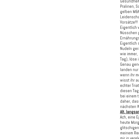
Gesundheit
Pralinen, 
gelben M&M
Leidenscha
Vorsätze!!!
Eigentlich
Nüsschen p
Ernährungs
Eigentlich 
Nudeln ger
wie immer, 
Tag), löse 
Genau geno
landen nur
wenn ihr m
wisst ihr a
echter Tria
diesen Tag
bei einem 
daher, dass
nächsten W
Alt, langsa
Ach, eine 
heute Morg
glitschigen
meinem Ren
mir in ver