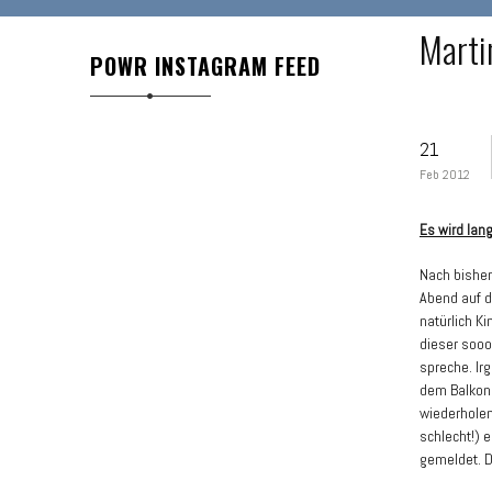
Marti
POWR INSTAGRAM FEED
21
Feb 2012
Es wird lan
Nach bisher
Abend auf d
natürlich K
dieser sooo
spreche. Irg
dem Balkon 
wiederholen
schlecht!) 
gemeldet. D