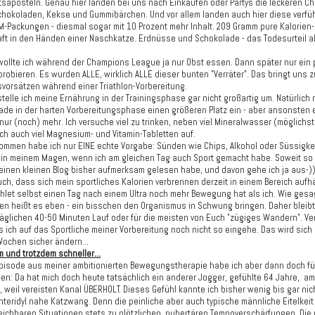
saposteln. Genau hier landen bei uns nach Einkäufen oder Partys die leckeren Ch
Schokoladen, Kekse und Gummibärchen. Und vor allem landen auch hier diese verfü
-Packungen - diesmal sogar mit 10 Prozent mehr Inhalt. 209 Gramm pure Kalorien-
ft in den Händen einer Naschkatze. Erdnüsse und Schokolade - das Todesurteil al
 wollte ich während der Champions League ja nur Obst essen. Dann später nur ein 
robieren. Es wurden ALLE, wirklich ALLE dieser bunten "Verräter". Das bringt uns 
vorsätzen während einer Triathlon-Vorbereitung.
stelle ich meine Ernährung in der Trainingsphase gar nicht großartig um. Natürlic
ade in der harten Vorbereitungsphase einen größeren Platz ein - aber ansonsten 
nur (noch) mehr. Ich versuche viel zu trinken, neben viel Mineralwasser (möglichst 
ich auch viel Magnesium- und Vitamin-Tabletten auf.
mmen habe ich nur EINE echte Vorgabe: Sünden wie Chips, Alkohol oder Süssigke
 in meinem Magen, wenn ich am gleichen Tag auch Sport gemacht habe. Soweit so 
einen kleinen Blog bisher aufmerksam gelesen habe, und davon gehe ich ja aus-)
uch, dass sich mein sportliches Kalorien verbrennen derzeit in einem Bereich aufhä
thlet selbst einen Tag nach einem Ultra noch mehr Bewegung hat als ich. Wie gesag
en heißt es eben - ein bisschen den Organismus in Schwung bringen. Daher bleib
täglichen 40-50 Minuten Lauf oder für die meisten von Euch "zügiges Wandern". Ver
 ich auf das Sportliche meiner Vorbereitung noch nicht so eingehe. Das wird sich 
ochen sicher ändern...
m und trotzdem schneller...
Episode aus meiner ambitionierten Bewegungstherapie habe ich aber dann doch fü
en: Da hat mich doch heute tatsächlich ein anderer Jogger, gefühlte 64 Jahre, am
, weil vereisten Kanal ÜBERHOLT. Dieses Gefühl kannte ich bisher wenig bis gar nich
teridyl nahe Katzwang. Denn die peinliche aber auch typische männliche Eitelkeit 
gleichbaren Situationen stets zu plötzlichen, pubertären Tempoverschärfungen. Die