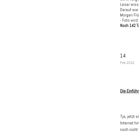
Leser wisse
Darauf war 
Morgen Frü
- Foto wird
Noch 142 T
14
Feb 2012
Die Einfüh
Tja, jetzt 
Internet h
noch nicht 