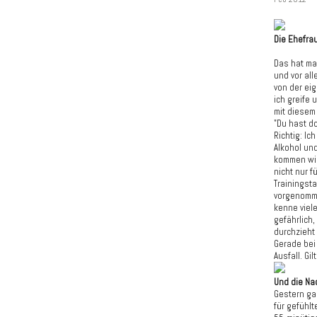
Die Ehefrau
Das hat ma
und vor al
von der ei
ich greife 
mit diesem 
"Du hast do
Richtig: Ic
Alkohol un
kommen wir
nicht nur 
Trainingsta
vorgenomme
kenne viele
gefährlich
durchzieht
Gerade bei
Ausfall. Gi
Und die Nac
Gestern ga
für gefühl