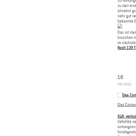
55-minütig
zu den erst
ohnehin gr
sehr gut ve
bekannte E
Das ist da
bisschen me
im nächsten 
Noch 139 T
16
Feb 2012
Das Corpus
Süß, verlo
Gefühlte z
vorbeigesc
hinabgesti