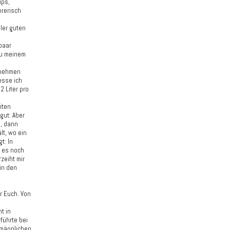
ips,
hrerisch
ler guten
paar
zu meinem
h nehmen
esse ich
2 Liter pro
iten
gut: Aber
), dann
lt, wo ein
t: In
t es noch
zeiht mir
in den
r Euch. Von
t in
führte bei
 männlichen