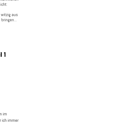
icht:
 witzig aus
 bringen...
l 1
en im
r ich immer