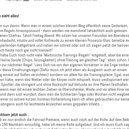
 sieht alles!
n nun davon. Wenn man in einem solchen kleinen Blog öffentlich seine Gedanken
lem Regeln hinausposaunt - dann werden sie manchmal tatsächlich auch gelesen.
genen Ehefrau. Tatort Freitag Abend: Wir sitzen bei unseren Freunden am Abendess
unbedacht, intuitiv und voller Vorfreude zu einem kleinen Prosecco-Glas, benetze 
perlenden Kaltgetränk und neben mir schreit oder soll ich sagen petzt die bessere
ch heute noch gar nicht trainiert!"
h habe Euch noch nicht viele "Martinsche-Trainings-Regeln" mitgeteilt, aber die ein
d keine Sünde (Chips, Süssigkeiten) ohne Training am gleichen Tag!` eben schon.
 zur nächsten Regel ´Lass Dich nie von den eigenen Vorsätzen in die Enge treiben`
für diese Ernährungsregel (Dafür muss ich jetzt eben als Ausgleich auch an einem
g einmal auf Süßes verzichten) sondern vor allem für die Trainingspläne: Egal, was
n habe, wenn das Wetter oder der Körper nicht mitspielt, muss umdisponiert wer
 Sportler, die stringent und ohne Rücksicht auf Verluste an ihre Plänen festhalten.
, wenn man mit einem leichten Ziehen im Oberschenkel, Wade und vor allem Knie se
 und dann sich wundert, dass man die Schmerzen Tage oder Wochen nicht wegbe
 einer so extrem kurzen Ironman-Vorbereitung kann ich alles gebrauchen nur kein
lt übrigens auch für leichteste Anzeichen eines grippalen Infekts....
hbarn jetzt auch...
b es nun endlich die Fahrrad-Premiere, wenn auch noch auf der Rolle. Auf dem Balk
te 180 Nachbarn einsichtig, habe ich meine Rolle aufgebaut. Und ich muss Euch sag