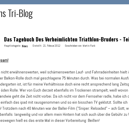
ns Tri-Blog
Das Tagebuch Des Verheimlichten Triathlon-Bruders - Tei
Hauptkategorie:
News
Erstellt:
21. Februar 2012
Geschrieben von
Martin Funk
gsam!
 nicht erwähnenswerten, weil schämenswerten Lauf- und Fahrradeinheiten hielt 
er Balkon-Rolle doch mal geschlagene 75 Minuten durch. Was bei normalen Ausf
indergarten ist, ist für meine Verhältnisse doch eine recht ansprechend lang Zeit
 öden Rolle. Wer von Euch derzeit ebenfalls im Trockenen strampelt, weiß wovon 
endwie geht die Zeit nicht vorbei. Da ich nicht vor dem Fernseher radle, habe ich
einfach das ipad mit rausgenommen und so ein bisschen TV geklotzt. Sollte ich
! Trotzdem nach 40 Minuten war der Baller-Film ("Sniper: Reloaded" – ach Gott, w
ebenfalls langweilig und vor allem mein Hintern hat sich auch über die Gebühr zu
eswegen hieß es das erste Mal in dieser Vorbereitung: Beißen!