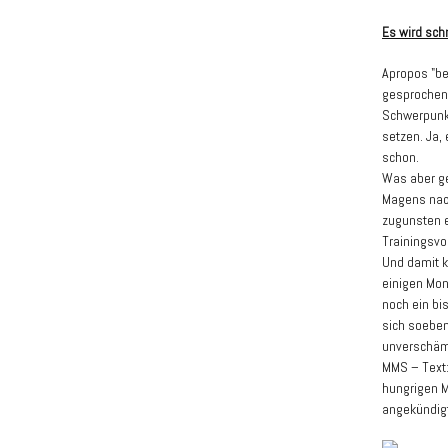
Es wird sch
Apropos "be
gesprochen.
Schwerpunkt
setzen. Ja, 
schon.
Was aber ger
Magens nac
zugunsten ei
Trainingsvo
Und damit k
einigen Mon
noch ein bi
sich soeben 
unverschämt
MMS – Text: 
hungrigen M
angekündigt