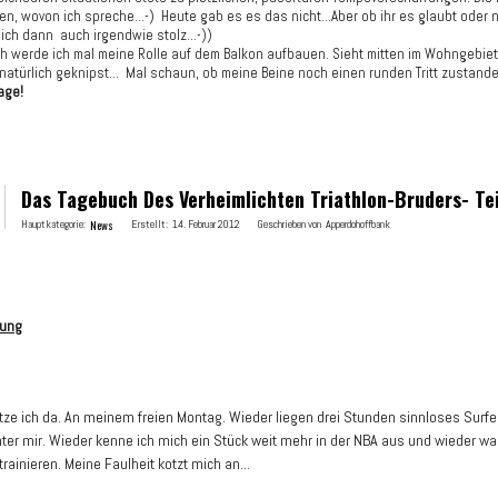
n, wovon ich spreche...-) Heute gab es es das nicht...Aber ob ihr es glaubt oder n
ich dann auch irgendwie stolz...-))
h werde ich mal meine Rolle auf dem Balkon aufbauen. Sieht mitten im Wohngebiet
 natürlich geknipst... Mal schaun, ob meine Beine noch einen runden Tritt zustande
age!
Das Tagebuch Des Verheimlichten Triathlon-Bruders- Tei
Hauptkategorie:
News
Erstellt:
14. Februar 2012
Geschrieben von
Apperdohoffbank
rung
sitze ich da. An meinem freien Montag. Wieder liegen drei Stunden sinnloses Surf
inter mir. Wieder kenne ich mich ein Stück weit mehr in der NBA aus und wieder wa
trainieren. Meine Faulheit kotzt mich an...