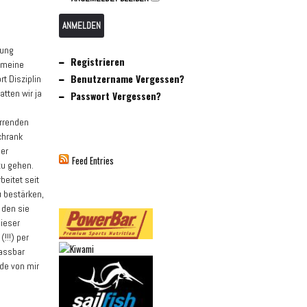
ANMELDEN
rung
Registrieren
i meine
Benutzername Vergessen?
t Disziplin
atten wir ja
Passwort Vergessen?
urrenden
chrank
ner
Feed Entries
zu gehen.
beitet seit
u bestärken,
 den sie
dieser
!!!) per
fassbar
de von mir