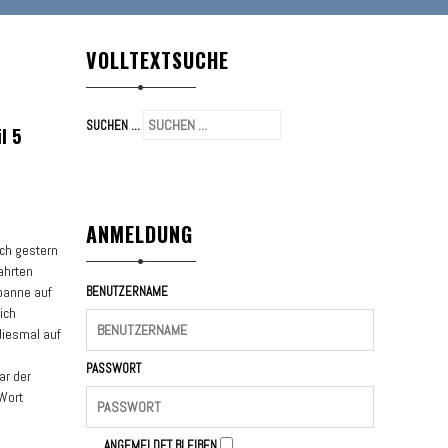
VOLLTEXTSUCHE
SUCHEN ...
l 5
ANMELDUNG
ich gestern
ahrten
spanne auf
BENUTZERNAME
ich
 diesmal auf
PASSWORT
ar der
 Wort
ANGEMELDET BLEIBEN