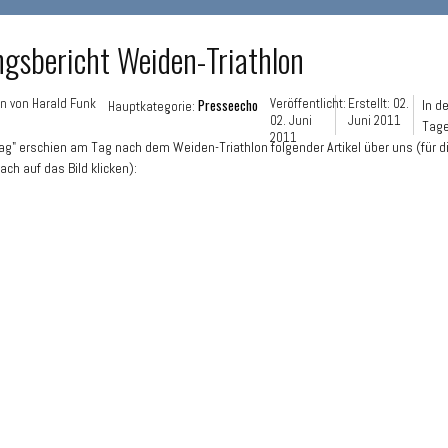
ngsbericht Weiden-Triathlon
en von
Harald Funk
Presseecho
Veröffentlicht:
Erstellt: 02.
In d
Hauptkategorie:
02. Juni
Juni 2011
Tage
2011
ag" erschien am Tag nach dem Weiden-Triathlon folgender Artikel über uns (für di
ach auf das Bild klicken):