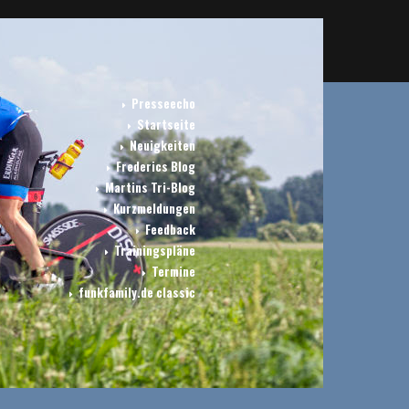
Presseecho
Startseite
Neuigkeiten
Frederics Blog
Martins Tri-Blog
Kurzmeldungen
Feedback
Trainingspläne
Termine
funkfamily.de classic