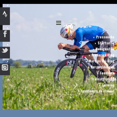
Presseecho
Startseite
Neuigkeiten
Frederics Blog
Martins Tri-Blog
Kurzmeldungen
Feedback
Trainingspläne
Termine
funkfamily.de classic