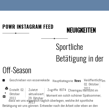
POWR INSTAGRAM FEED
NEUIGKEITEN
Sportliche
Betätigung in der
Off-Season
Geschrieben von
esservekede
News
Veröffentlicht:
Im
Hauptkategorie:
02. Oktober
2011
Erstellt: 02.
Zuletzt
Zugriffe: 8074
Chiemgau herrscht im
Oktober
aktualisiert:
Moment ein solch schöner Spätsommer,
2011
29. Oktober
dass wir uns eigentlich täglich überlegen, welche Art sportliche
2013
Betätigung wir uns gönnen. Entweder nach der Arbeit oder eben an den