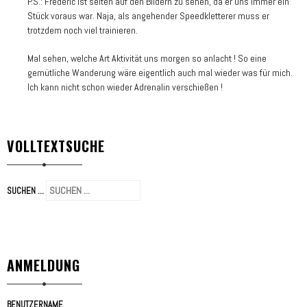
P.S.: Frederic ist selten auf den Bildern zu sehen, da er uns immer ein
Stück voraus war. Naja, als angehender Speedkletterer muss er
trotzdem noch viel trainieren.
Mal sehen, welche Art Aktivität uns morgen so anlacht ! So eine
gemütliche Wanderung wäre eigentlich auch mal wieder was für mich.
Ich kann nicht schon wieder Adrenalin verschießen !
VOLLTEXTSUCHE
SUCHEN ...
ANMELDUNG
BENUTZERNAME