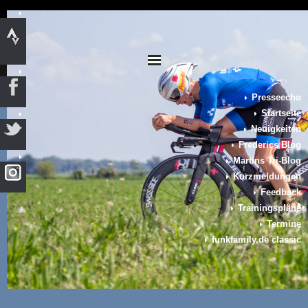
Presseecho
Startseite
Neuigkeiten
Frederics Blog
Martins Tri-Blog
Kurzmeldungen
Feedback
Trainingspläne
Termine
funkfamily.de classic