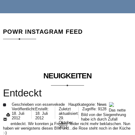
POWR INSTAGRAM FEED
NEUIGKEITEN
Entdeckt
Geschrieben von
esservekede
Hauptkategorie:
News
Veröffentlicht:
Erstellt:
Zuletzt
Zugriffe: 9128
Das nette
18. Juli
18. Juli
aktualisiert:
Bild von der Siegerehrung
2012
2012
29.
habe ich durch Zufall
Oktober
entdeckt. Wir konnten ja Frederic leider nicht mehr beklatschen. Nun
2013
haben wir wenigstens dieses BIld und...die Rose steht noch in der Küche
:-)