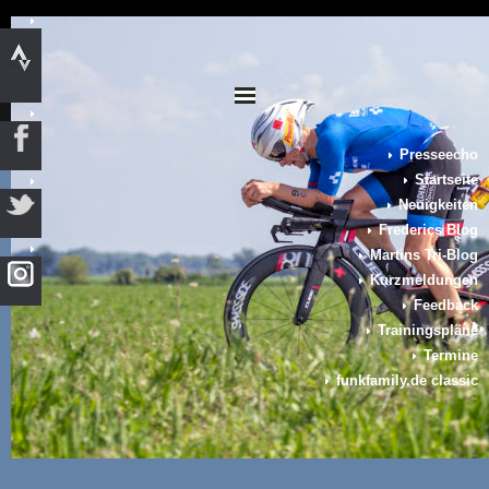
Presseecho
Startseite
Neuigkeiten
Frederics Blog
Martins Tri-Blog
Kurzmeldungen
Feedback
Trainingspläne
Termine
funkfamily.de classic