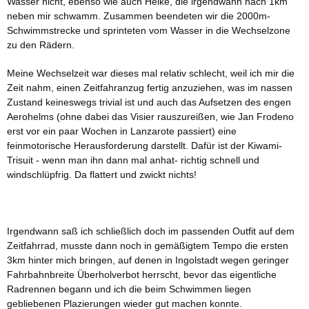
Wasser nicht, ebenso wie auch Heike, die irgendwann nach 1km
neben mir schwamm. Zusammen beendeten wir die 2000m-
Schwimmstrecke und sprinteten vom Wasser in die Wechselzone
zu den Rädern.
Meine Wechselzeit war dieses mal relativ schlecht, weil ich mir die
Zeit nahm, einen Zeitfahranzug fertig anzuziehen, was im nassen
Zustand keineswegs trivial ist und auch das Aufsetzen des engen
Aerohelms (ohne dabei das Visier rauszureißen, wie Jan Frodeno
erst vor ein paar Wochen in Lanzarote passiert) eine
feinmotorische Herausforderung darstellt. Dafür ist der Kiwami-
Trisuit - wenn man ihn dann mal anhat- richtig schnell und
windschlüpfrig. Da flattert und zwickt nichts!
Irgendwann saß ich schließlich doch im passenden Outfit auf dem
Zeitfahrrad, musste dann noch in gemäßigtem Tempo die ersten
3km hinter mich bringen, auf denen in Ingolstadt wegen geringer
Fahrbahnbreite Überholverbot herrscht, bevor das eigentliche
Radrennen begann und ich die beim Schwimmen liegen
gebliebenen Plazierungen wieder gut machen konnte.