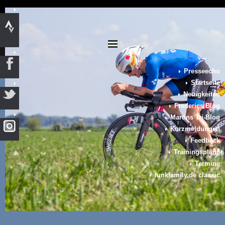
Presseecho
Startseite
Neuigkeiten
Frederics Blog
Martins Tri-Blog
Kurzmeldungen
Feedback
Trainingspläne
Termine
funkfamily.de classic