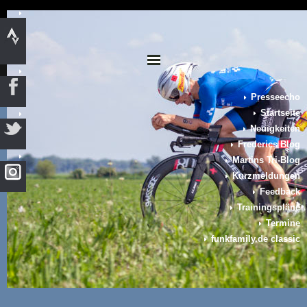
Presseecho
Startseite
Neuigkeiten
Frederics Blog
Martins Tri-Blog
Kurzmeldungen
Feedback
Trainingspläne
Termine
funkfamily.de classic