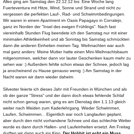
Alles ging am Samstag den 22.12.12 los: Eine Woche lang
Fuerteventura mit Hitze, Wind, Sonne und Strand und nicht zu
vergessen die perfekten Lauf-, Rad- und Schwimmbedingungen.
Wir waren in einem Apartment im Oasis Papagayo in Corralejo,
ganz im Norden der "Insel des ewigen Frühlings". Nach fast
viereinhalb Stunden Flug beendete ich den Samstag nur mit einer
minimalen Athletikeinheit und ab Sonntag bis Samstag schmückten
dann die anderen Einheiten meinen Tag. Weihnachten war auch
mal ganz anders: Meine Mutter hatte einen Mini-Weihnachtsbaum
mitgenommen, welcher dann vor lauter Geschenken kaum mehr zu
sehen war :) Außerdem fehlte schon etwas der Schnee, jedoch lag
ja anscheinend zu Hause genauso wenig :) Am Samstag in der
Nacht waren wir dann wieder daheim.
Silvester feierte ich dieses Jahr mit Freunden in München und als
ob der ganze "Stress" und der dann doch etwas fehlende Schlaf
nicht schon genug waren, ging es am Dienstag den 1.1.13 gleich
weiter nach Weiden zum Kaderlehrgang. Wieder Schwimmen,
Laufen, Schwimmen... Eigentlich war noch Langlaufen geplant,
aber durch den nicht vorhandene Schnee und das schlechte Wetter
wurde es dann durch Hallen- und Laufeinheiten ersetzt. Am Freitag
durften wir dann auch ins Kino.
Der Hobbit ist echt ein Muss