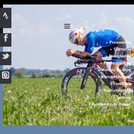
Presseecho
Startseite
Neuigkeiten
Frederics Blog
Martins Tri-Blog
Kurzmeldungen
Feedback
Trainingspläne
Termine
funkfamily.de classic