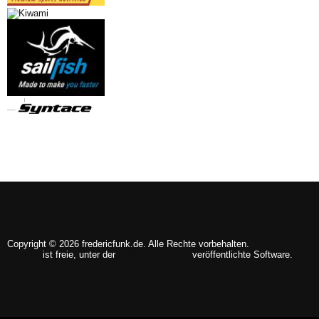
Copyright © 2026 fredericfunk.de. Alle Rechte vorbehalten.
Joomla!
ist freie, unter der
GNU/GPL-Lizenz
veröffentlichte Software.